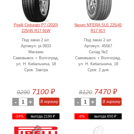
Pirelli Cinturato P7 (2020)
Nexen N'FERA SU1 225/45
225/45 R17 91W
R17 91Y
Под заказ 2 шт.
Под заказ 2 шт.
Артикул: pi-3933
Артикул: 45567
Магазин
Склад №2
Самовывоз: г. Волгоград,
Самовывоз: г. Волгоград,
ул. Н. Кибальчича, 18
ул. Н. Кибальчича, 18
Срок: Завтра
Срок: 2 дня
7100
₽
7470
₽
9290
8120
-
1
+
-
1
+
В корзину
В корзину
-24%
выгода 2190
₽
-8%
выгода 650
₽