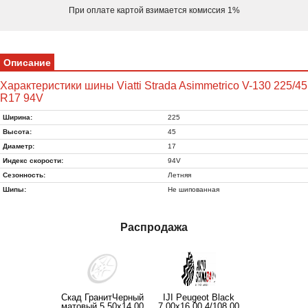
При оплате картой взимается комиссия 1%
Описание
Характеристики шины Viatti Strada Asimmetrico V-130 225/45
R17 94V
Ширина:
225
Высота:
45
Диаметр:
17
Индекс скорости:
94V
Сезонность:
Летняя
Шипы:
Не шипованная
Распродажа
Скад ГранитЧерный
IJI Peugeot Black
матовый 5.50x14.00
7.00x16.00 4/108.00