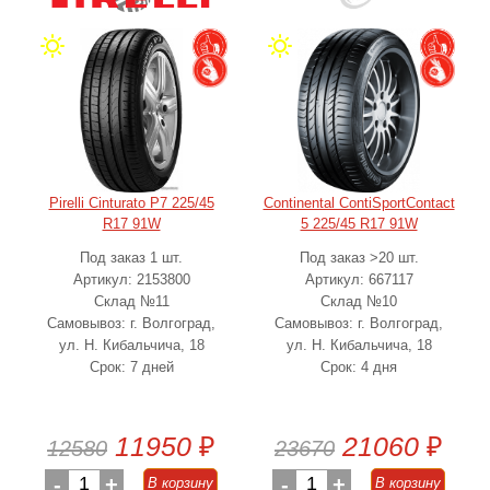
Pirelli Cinturato P7 225/45
Continental ContiSportContact
R17 91W
5 225/45 R17 91W
Под заказ 1 шт.
Под заказ >20 шт.
Артикул: 2153800
Артикул: 667117
Склад №11
Склад №10
Самовывоз: г. Волгоград,
Самовывоз: г. Волгоград,
ул. Н. Кибальчича, 18
ул. Н. Кибальчича, 18
Срок: 7 дней
Срок: 4 дня
11950
₽
21060
₽
12580
23670
-
1
+
-
1
+
В корзину
В корзину