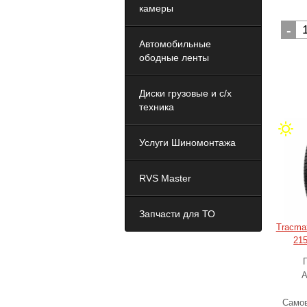
камеры
-
Автомобильные
ободные ленты
Диски грузовые и с/х
техника
Услуги Шиномонтажа
RVS Master
Запчасти для ТО
Tracmax
215
А
Самов