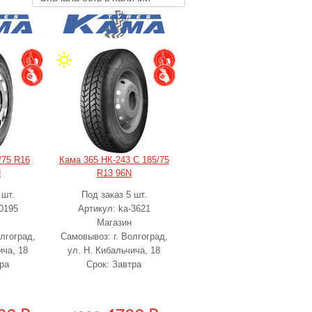
/75 R16
Кама 365 НК-243 С 185/75
N
R13 96N
 шт.
Под заказ 5 шт.
0195
Артикул: ka-3621
Магазин
лгоград,
Самовывоз: г. Волгоград,
ича, 18
ул. Н. Кибальчича, 18
ра
Срок: Завтра