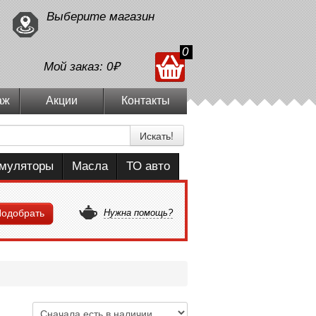
Выберите магазин
0
Мой заказ:
0₽
аж
Акции
Контакты
Искать!
умуляторы
Масла
ТО авто
одобрать
Нужна помощь?