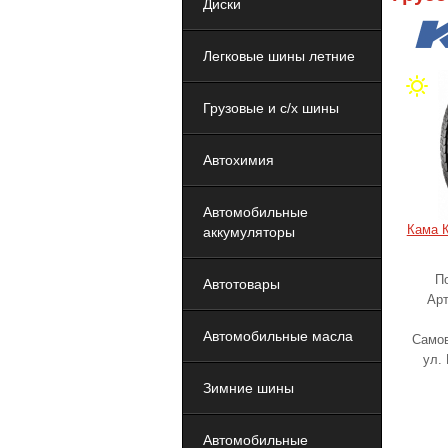
Диски
Легковые шины летние
Грузовые и с/х шины
Автохимия
Автомобильные
Кама К
аккумуляторы
По
Автотовары
Арт
Автомобильные масла
Самов
ул.
Зимние шины
Автомобильные