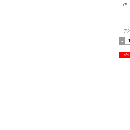
ул.
72
-
-4%