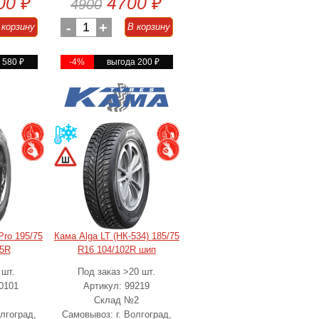
00
₽
4700
₽
4900
-
1
+
 корзину
В корзину
а 580
₽
-4%
выгода 200
₽
Pro 195/75
Кама Alga LT (НК-534) 185/75
05R
R16 104/102R шип
 шт.
Под заказ >20 шт.
0101
Артикул: 99219
Склад №2
лгоград,
Самовывоз: г. Волгоград,