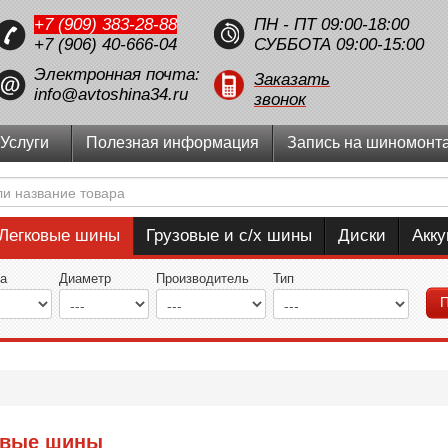
+7 (909) 383-28-88
ПН - ПТ 09:00-18:00
+7 (906) 40-666-04
СУББОТА 09:00-15:00
Электронная почта:
Заказать
info@avtoshina34.ru
звонок
Услуги
Полезная информация
Запись на шиномонт
Легковые шины
Грузовые и с/х шины
Диски
Акк
а
Диаметр
Производитель
Тип
П
овые шины