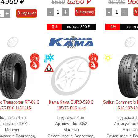
4950
₽
5250
₽
95
5550
10080
-
1
+
-
1
+
В корзину
В
1
+
В корзину
-5%
выгода 300
₽
-6%
выгод
 Transporter RF-09 C
Кама Кама EURO-520 C
Sailun Commercio 
/75 R16 113/111R
185/75 R16 шип
R16 107/1
Под заказ 4 шт.
Под заказ 2 шт.
Под заказ 1
ртикул: tr-1804
Артикул: ka-0052
Артикул: sa-
Магазин
Магазин
Магазин
ывоз: г. Волгоград,
Самовывоз: г. Волгоград,
Самовывоз: г. Во