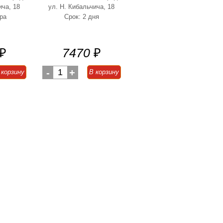
ича, 18
ул. Н. Кибальчича, 18
ра
Срок: 2 дня
₽
7470
₽
-
1
+
 корзину
В корзину