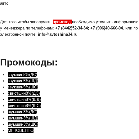
авто!
Для того чтобы заполучить
промокод
необходимо уточнить информацию
у менеджера по телефонам:
+7 (8442)52-34-34; +7 (906)40-666-04.
или по
электронной почте:
info@avtoshina34.ru
Промокоды:
звукшин5%(ДС)
звукшин5%(ШД)
звукшин5%(ШС)
свистшин8%(ДС)
свистшин8%(ШД)
свистшин8%(ШС)
шумшин3%(ДС)
шумшин3%(ШД)
шумшин3%(ШС)
МГНОВЕННО