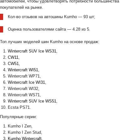
автомобилей, чтобы удовлетворять потребности большинства
покупателей на рынке.
Кол-во отзывов на автошины Kumho — 93 шт;
Оценка пользователями сайта — 4.28 из 5.
Топ лучших моделей шин Kumho на основе продаж:
Wintercraft SUV Ice WS31
,
CW11
,
CW51
,
Wintercraft WI51
,
Wintercraft WP71,
Wintercraft Ice WI31
,
Wintercraft WI32,
Wintercraft WS71,
Wintercraft SUV Ice WS51
,
Ecsta PS71.
Популярные серии:
Kumho I Zen,
Kumho I Zen Stud,
Kumho Wintercraft
.