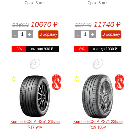
Срок: 3 дня
Срок: 3 дня
10670
₽
11740
₽
11600
12770
-
1
+
-
1
+
В корзину
В корзину
-8%
выгода 930
₽
-8%
выгода 1030
₽
Kumho ECSTA HS51 215/55
Kumho ECSTA PS71 235/55
R17 94V
R19 105V