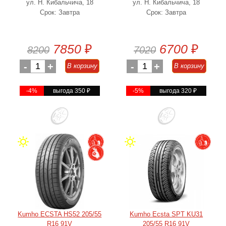
ул. Н. Кибальчича, 18
ул. Н. Кибальчича, 18
Срок: Завтра
Срок: Завтра
7850
₽
6700
₽
8200
7020
-
1
+
-
1
+
В корзину
В корзину
-4%
выгода 350
₽
-5%
выгода 320
₽
Kumho ECSTA HS52 205/55
Kumho Ecsta SPT KU31
R16 91V
205/55 R16 91V