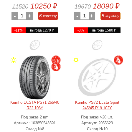
10250
₽
18090
₽
11520
19670
-
1
+
-
1
+
В корзину
В корзину
-11%
выгода 1270
₽
-8%
выгода 1580
₽
Kumho ECSTA PS71 265/40
Kumho PS72 Ecsta Sport
R22 106Y
245/45 R19 102Y
Под заказ 2 шт.
Под заказ >20 шт.
Артикул: 103850543591
Артикул: 2055623
Склад №8
Склад №10