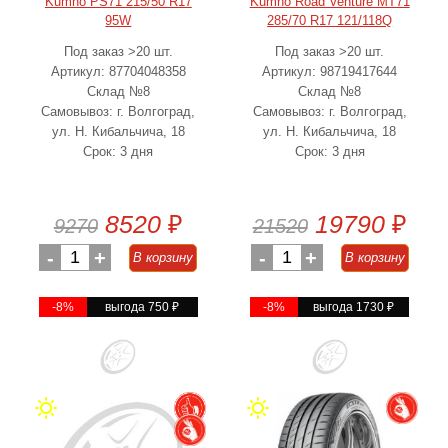
Kumho PS71 215/50 R17
Kumho Road Venture MT71
95W
285/70 R17 121/118Q
Под заказ >20 шт.
Под заказ >20 шт.
Артикул: 87704048358
Артикул: 98719417644
Склад №8
Склад №8
Самовывоз: г. Волгоград,
Самовывоз: г. Волгоград,
ул. Н. Кибальчича, 18
ул. Н. Кибальчича, 18
Срок: 3 дня
Срок: 3 дня
8520
₽
19790
₽
9270
21520
-
1
+
-
1
+
В корзину
В корзину
-8%
выгода 750
₽
-8%
выгода 1730
₽