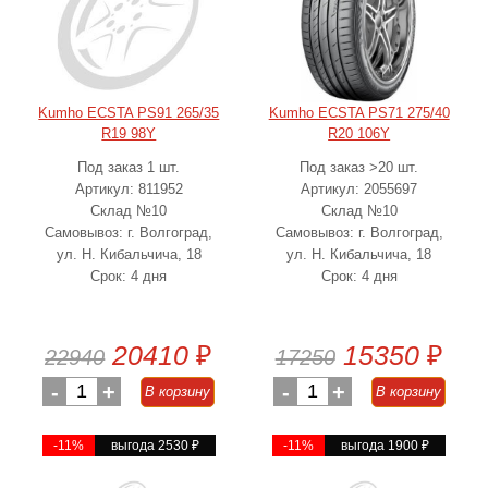
Kumho ECSTA PS91 265/35
Kumho ECSTA PS71 275/40
R19 98Y
R20 106Y
Под заказ 1 шт.
Под заказ >20 шт.
Артикул: 811952
Артикул: 2055697
Склад №10
Склад №10
Самовывоз: г. Волгоград,
Самовывоз: г. Волгоград,
ул. Н. Кибальчича, 18
ул. Н. Кибальчича, 18
Срок: 4 дня
Срок: 4 дня
20410
₽
15350
₽
22940
17250
-
1
+
-
1
+
В корзину
В корзину
-11%
выгода 2530
₽
-11%
выгода 1900
₽