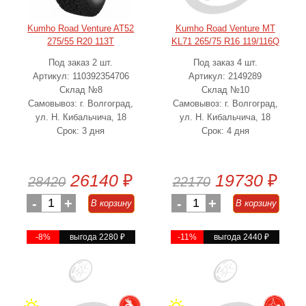
Kumho Road Venture AT52
Kumho Road Venture MT
275/55 R20 113T
KL71 265/75 R16 119/116Q
Под заказ 2 шт.
Под заказ 4 шт.
Артикул: 110392354706
Артикул: 2149289
Склад №8
Склад №10
Самовывоз: г. Волгоград,
Самовывоз: г. Волгоград,
ул. Н. Кибальчича, 18
ул. Н. Кибальчича, 18
Срок: 3 дня
Срок: 4 дня
26140
₽
19730
₽
28420
22170
-
1
+
-
1
+
В корзину
В корзину
-8%
выгода 2280
₽
-11%
выгода 2440
₽