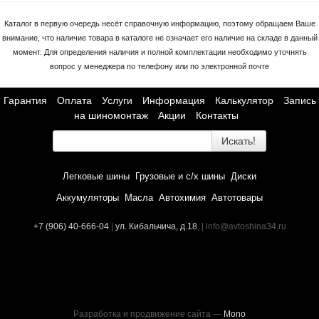
Каталог в первую очередь несёт справочную информацию, поэтому обращаем Ваше
внимание, что наличие товара в каталоге не означает его наличие на складе в данный
момент. Для определения наличия и полной комплектации необходимо уточнять
вопрос у менеджера по телефону или по электронной почте
Гарантия
Оплата
Услуги
Информация
Калькулятор
Запись
на шиномонтаж
Акции
Контакты
Искать!
Легковые шины
Грузовые и с/х шины
Диски
Аккумуляторы
Масла
Автохимия
Автотовары
+7 (906) 40-666-04
|
ул. Кибальчича, д.18
, | info@avtoshina34.ru
Разработка и продвижение сайта —
Mono