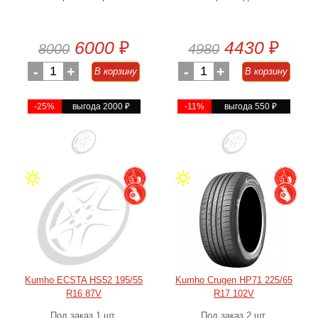
6000
₽
4430
₽
8000
4980
-
1
+
-
1
+
В корзину
В корзину
-25%
выгода 2000
₽
-11%
выгода 550
₽
Kumho ECSTA HS52 195/55
Kumho Crugen HP71 225/65
R16 87V
R17 102V
Под заказ 1 шт.
Под заказ 2 шт.