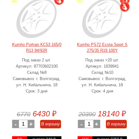
Kumho Portran KC53 165/0
Kumho PS72 Ecsta Sport S
R13 94/92R
275/35 R19 100Y
Под заказ 2 шт.
Под заказ >20 шт.
Артикул: 87703602100
Артикул: 1839941
Склад №8
Склад №10
Самовывоз: г. Волгоград,
Самовывоз: г. Волгоград,
ул. Н. Кибальчича, 18
ул. Н. Кибальчича, 18
Срок: 3 дня
Срок: 4 дня
6430
₽
18140
₽
6770
20390
-
1
+
-
1
+
В корзину
В корзину