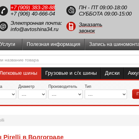
+7 (909) 383-28-88
ПН - ПТ 09:00-18:00
+7 (906) 40-666-04
СУББОТА 09:00-15:00
Электронная почта:
Заказать
info@avtoshina34.ru
звонок
Услуги
Полезная информация
Запись на шиномонт
Легковые шины
Грузовые и с/х шины
Диски
Акк
а
Диаметр
Производитель
Тип
П
elli
Pirelli в Волгограде