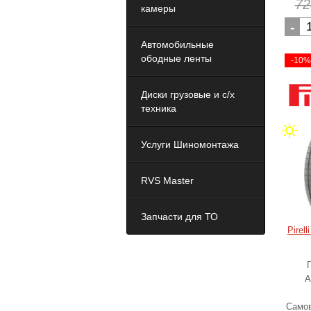
72
камеры
-
Автомобильные
ободные ленты
-10
Диски грузовые и с/х
техника
Услуги Шиномонтажа
RVS Master
Запчасти для ТО
Pirell
А
Самов