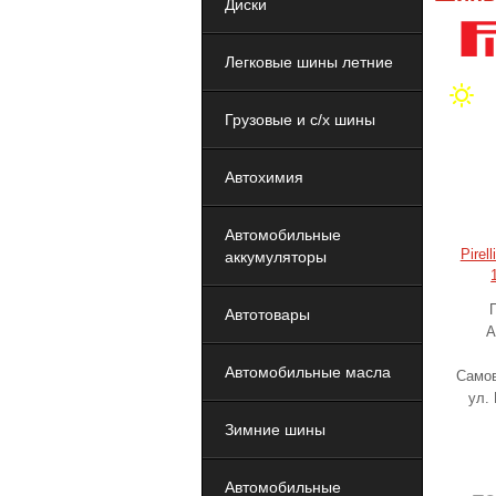
Диски
Легковые шины летние
Грузовые и с/х шины
Автохимия
Автомобильные
Pirel
аккумуляторы
Автотовары
А
Автомобильные масла
Самов
ул.
Зимние шины
Автомобильные