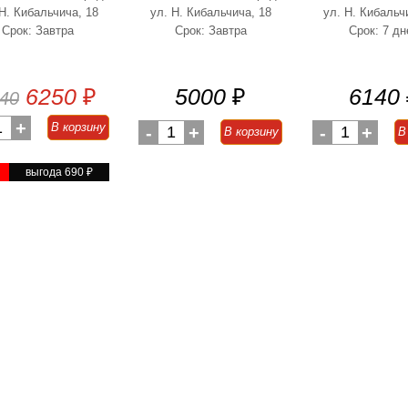
 Н. Кибальчича, 18
ул. Н. Кибальчича, 18
ул. Н. Кибальч
Срок: Завтра
Срок: Завтра
Срок: 7 дн
6250
₽
5000
₽
6140
40
1
+
В корзину
-
1
+
-
1
+
В корзину
В
%
выгода 690
₽