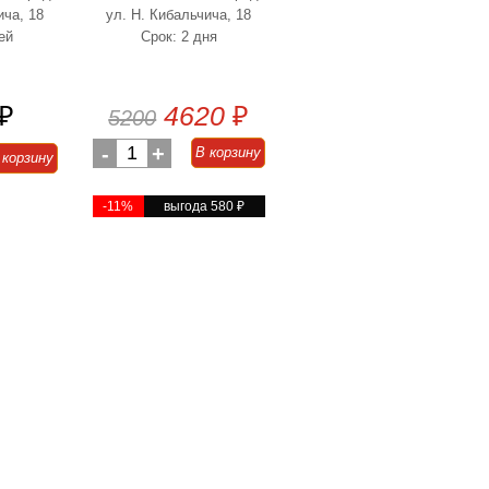
ича, 18
ул. Н. Кибальчича, 18
ей
Срок: 2 дня
₽
4620
₽
5200
-
1
+
В корзину
 корзину
-11%
выгода 580
₽