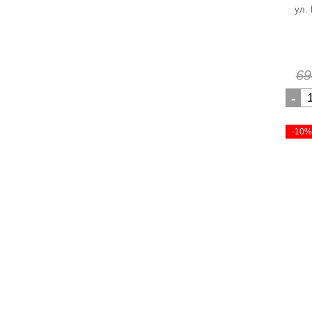
ул.
69
-
-10