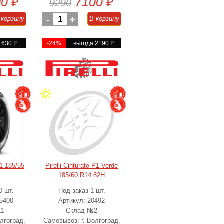
00
₽
7100
₽
9290
-
1
+
 корзину
В корзину
а 630
₽
-24%
выгода 2190
₽
P1 185/55
Pirelli Cinturato P1 Verde
185/60 R14 82H
0 шт.
Под заказ 1 шт.
05400
Артикул: 20492
11
Склад №2
лгоград,
Самовывоз: г. Волгоград,