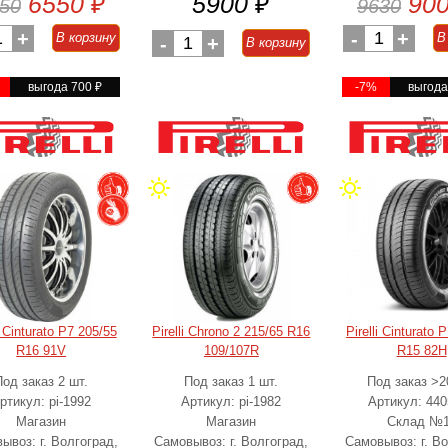
6550
₽
5900
₽
90
50
9630
1
+
-
1
+
В корзину
В
-
1
+
В корзину
%
выгода 700
₽
-7%
выгод
i Cinturato P7 205/55
Pirelli Chrono 2 215/65 R16
Pirelli Cinturato 
R16 91V
109/107R
R15 82H
Под заказ 2 шт.
Под заказ 1 шт.
Под заказ >2
ртикул: pi-1992
Артикул: pi-1982
Артикул: 44
Магазин
Магазин
Склад №
ывоз: г. Волгоград,
Самовывоз: г. Волгоград,
Самовывоз: г. Во