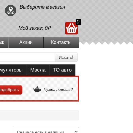
Выберите магазин
0
Мой заказ:
0₽
аж
Акции
Контакты
Искать!
умуляторы
Масла
ТО авто
одобрать
Нужна помощь?