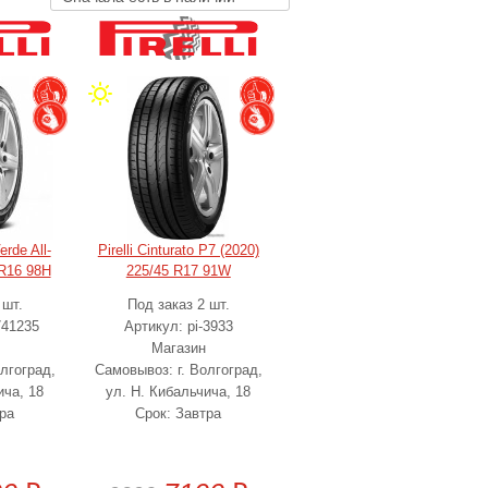
erde All-
Pirelli Cinturato P7 (2020)
 R16 98H
225/45 R17 91W
 шт.
Под заказ 2 шт.
741235
Артикул: pi-3933
Магазин
лгоград,
Самовывоз: г. Волгоград,
ича, 18
ул. Н. Кибальчича, 18
ра
Срок: Завтра