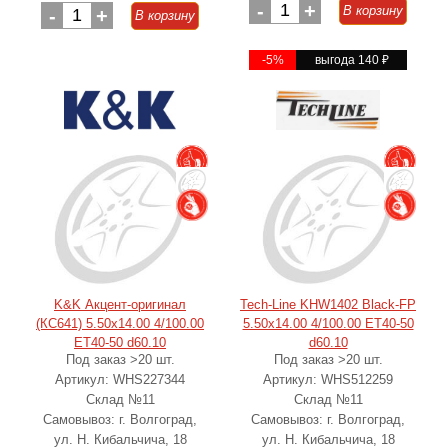
-
1
+
В корзину
-
1
+
В корзину
-5%
выгода 140
₽
K&K Акцент-оригинал
Tech-Line KHW1402 Black-FP
(КС641) 5.50x14.00 4/100.00
5.50x14.00 4/100.00 ET40-50
ET40-50 d60.10
d60.10
Под заказ >20 шт.
Под заказ >20 шт.
Артикул: WHS227344
Артикул: WHS512259
Склад №11
Склад №11
Самовывоз: г. Волгоград,
Самовывоз: г. Волгоград,
ул. Н. Кибальчича, 18
ул. Н. Кибальчича, 18