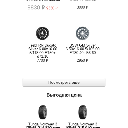
9830 ₽
3000 ₽
9330 ₽
Trebl RN Ducato
USW GM Silver
Silver 6.00x16.00
6.50x16.00 5/105.00
5/118.00 ET50+
ET30-40 d56.60
d71.10
7700 ₽
2950 ₽
Посмотреть еще
Выгодная цена
Tunga Nordway 3
Tunga Nordway 3
175/65 R14 82Q шип
195/65 R15 91Q шип