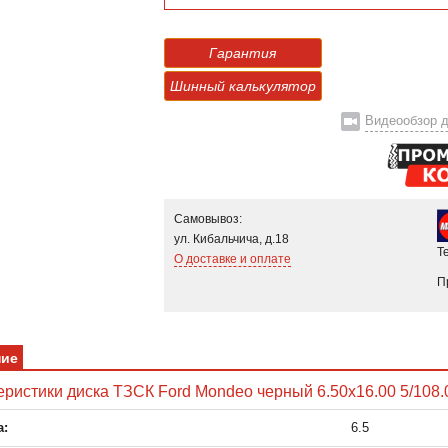
Гарантия
Шинный калькулятор
Видеообзор д
Самовывоз:
ул. Кибальчича, д.18
Т
О доставке и оплате
П
ние
еристики диска ТЗСК Ford Mondeo черный 6.50x16.00 5/108.
:
6.5