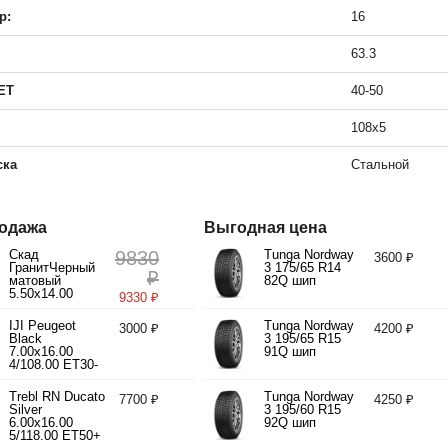
р:
16
63.3
ET
40-50
108x5
ска
Стальной
одажа
Выгодная цена
Скад
9830
Tunga Nordway
3600 ₽
ГранитЧерный
3 175/65 R14
₽
матовый
82Q шип
5.50x14.00
9330 ₽
4/98.00 ET35
d58.60
IJI Peugeot
Tunga Nordway
3000 ₽
4200 ₽
Black
3 195/65 R15
7.00x16.00
91Q шип
4/108.00 ET30-
40 d65.10
Trebl RN Ducato
Tunga Nordway
7700 ₽
4250 ₽
Silver
3 195/60 R15
6.00x16.00
92Q шип
5/118.00 ET50+