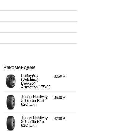
Рекомендуем
Бобруйск
3050 ₽
(Belshina)
Бел-264
Artmotion 175/65
R14 82H
Tunga Nordway
3600 ₽
3 175/65 R14
82Q шип
Tunga Nordway
4200 ₽
3 195/65 R15
91Q шип