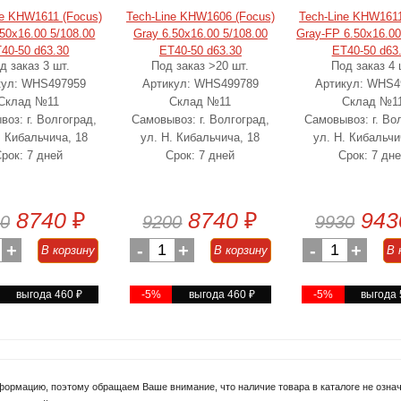
ne KHW1611 (Focus)
Tech-Line KHW1606 (Focus)
Tech-Line KHW1611
.50x16.00 5/108.00
Gray 6.50x16.00 5/108.00
Gray-FP 6.50x16.00
40-50 d63.30
ET40-50 d63.30
ET40-50 d63
д заказ 3 шт.
Под заказ >20 шт.
Под заказ 4 
кул: WHS497959
Артикул: WHS499789
Артикул: WHS4
Склад №11
Склад №11
Склад №1
оз: г. Волгоград,
Самовывоз: г. Волгоград,
Самовывоз: г. Во
. Кибальчича, 18
ул. Н. Кибальчича, 18
ул. Н. Кибальчи
рок: 7 дней
Срок: 7 дней
Срок: 7 дн
8740
₽
8740
₽
943
0
9200
9930
+
-
1
+
-
1
+
В корзину
В корзину
В 
выгода 460
₽
-5%
выгода 460
₽
-5%
выгода
формацию, поэтому обращаем Ваше внимание, что наличие товара в каталоге не означа