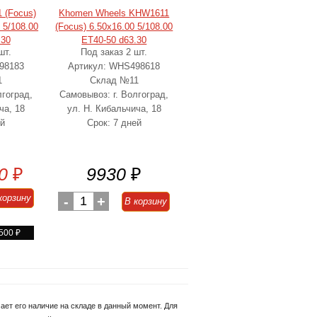
 (Focus)
Khomen Wheels KHW1611
 5/108.00
(Focus) 6.50x16.00 5/108.00
.30
ET40-50 d63.30
шт.
Под заказ 2 шт.
98183
Артикул: WHS498618
1
Склад №11
лгоград,
Самовывоз: г. Волгоград,
ча, 18
ул. Н. Кибальчича, 18
ей
Срок: 7 дней
0
₽
9930
₽
корзину
-
1
+
В корзину
 500
₽
ет его наличие на складе в данный момент. Для