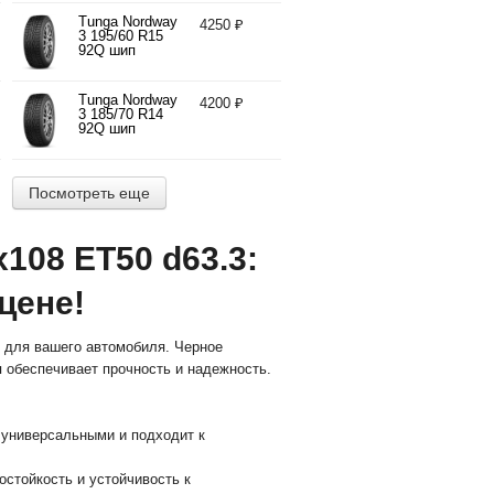
Tunga Nordway
4250 ₽
3 195/60 R15
92Q шип
Tunga Nordway
4200 ₽
3 185/70 R14
92Q шип
Посмотреть еще
108 ET50 d63.3:
цене!
р для вашего автомобиля. Черное
я обеспечивает прочность и надежность.
 универсальными и подходит к
стойкость и устойчивость к