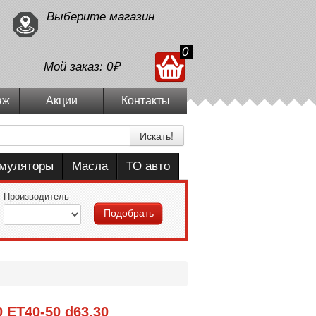
Выберите магазин
0
Мой заказ:
0₽
аж
Акции
Контакты
Искать!
умуляторы
Масла
ТО авто
Производитель
Подобрать
 ET40-50 d63.30