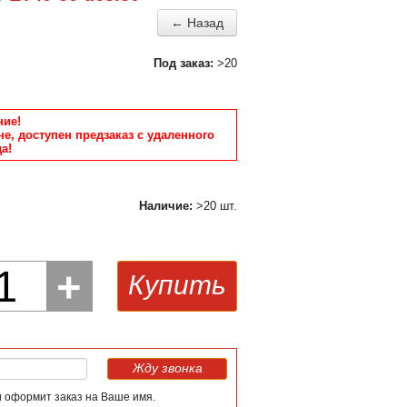
← Назад
Под заказ:
>20
ие!
не, доступен предзаказ с удаленного
а!
Наличие:
>20 шт.
1
+
Купить
Жду звонка
и оформит заказ на Ваше имя.