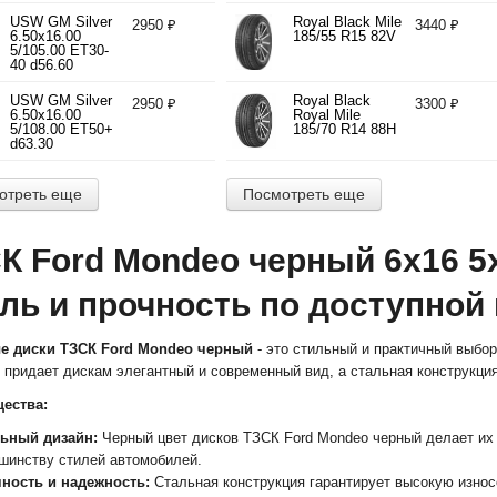
d71.10
USW GM Silver
Royal Black Mile
2950 ₽
3440 ₽
6.50x16.00
185/55 R15 82V
5/105.00 ET30-
40 d56.60
USW GM Silver
Royal Black
2950 ₽
3300 ₽
6.50x16.00
Royal Mile
5/108.00 ET50+
185/70 R14 88H
d63.30
отреть еще
Посмотреть еще
К Ford Mondeo черный 6x16 5x
ль и прочность по доступной 
е диски ТЗСК Ford Mondeo черный
- это стильный и практичный выбо
 придает дискам элегантный и современный вид, а стальная конструкци
ества:
ьный дизайн:
Черный цвет дисков ТЗСК Ford Mondeo черный делает их
шинству стилей автомобилей.
ность и надежность:
Стальная конструкция гарантирует высокую износо