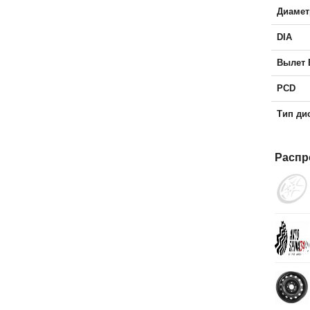
Диамет
DIA
Вылет 
PCD
Тип ди
Распр