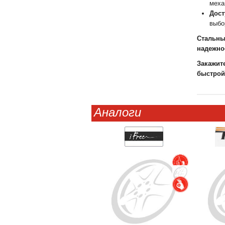
меха
Дост
выбо
Стальны
надежнос
Закажит
быстрой
Аналоги