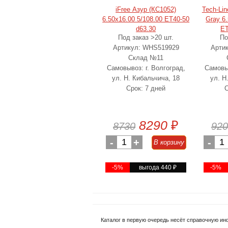
iFree Азур (КС1052)
Tech-Li
6.50x16.00 5/108.00 ET40-50
Gray 6
d63.30
ET
Под заказ >20 шт.
По
Артикул: WHS519929
Арти
Склад №11
Самовывоз: г. Волгоград,
Самовыв
ул. Н. Кибальчича, 18
ул. Н
Срок: 7 дней
С
8290
₽
8730
920
-
1
+
-
1
В корзину
-5%
выгода 440
₽
-5%
Каталог в первую очередь несёт справочную ин