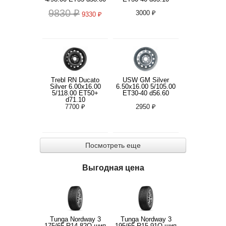
9830 ₽
3000 ₽
9330 ₽
Trebl RN Ducato
USW GM Silver
Silver 6.00x16.00
6.50x16.00 5/105.00
5/118.00 ET50+
ET30-40 d56.60
d71.10
7700 ₽
2950 ₽
Посмотреть еще
Выгодная цена
Tunga Nordway 3
Tunga Nordway 3
175/65 R14 82Q шип
195/65 R15 91Q шип