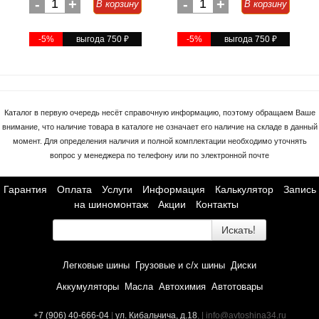
-
1
+
-
1
+
В корзину
В корзину
-5%
выгода 750
₽
-5%
выгода 750
₽
Каталог в первую очередь несёт справочную информацию, поэтому обращаем Ваше
внимание, что наличие товара в каталоге не означает его наличие на складе в данный
момент. Для определения наличия и полной комплектации необходимо уточнять
вопрос у менеджера по телефону или по электронной почте
Гарантия
Оплата
Услуги
Информация
Калькулятор
Запись
на шиномонтаж
Акции
Контакты
Искать!
Легковые шины
Грузовые и с/х шины
Диски
Аккумуляторы
Масла
Автохимия
Автотовары
+7 (906) 40-666-04
|
ул. Кибальчича, д.18
, | info@avtoshina34.ru