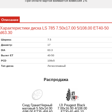
При оплате картой взимается комиссия 1%
Описание
Характеристики диска LS 785 7.50x17.00 5/108.00 ET40-50
d63.30
Ширина:
7.5
Диаметр:
17
DIA
63.3
Вылет ET
40-50
PCD
108x5
Тип диска
Легкосплавный
Распродажа
Скад ГранитЧерный
IJI Peugeot Black
матовый 5.50x14.00
7.00x16.00 4/108.00
4/98.00 ET35 d58.60
ET30-40 d65.10