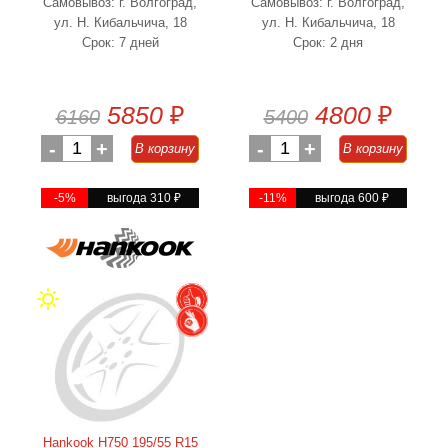
Самовывоз: г. Волгоград,
Самовывоз: г. Волгоград,
ул. Н. Кибальчича, 18
ул. Н. Кибальчича, 18
Срок: 7 дней
Срок: 2 дня
5850
₽
4800
₽
6160
5400
-
1
+
-
1
+
В корзину
В корзину
-5%
выгода 310
₽
-11%
выгода 600
₽
Hankook H750 195/55 R15