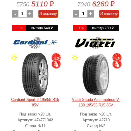
5110
₽
6260
₽
5750
7040
-
1
+
-
1
+
В корзину
В корзину
-11%
выгода 640
₽
-11%
выгода 780
₽
Cordiant Sport 3 195/55 R15
Viatti Strada Asimmetriсo V-
85V
130 195/55 R15 85V
Под заказ >20 шт.
Под заказ >20 шт.
Артикул: 474771042
Артикул: 42710
Склад №11
Склад №2