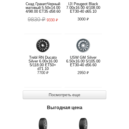
Скад ГранитЧерный
IJI Peugeot Black
матовый 5.50x14.00
7.00x16.00 4/108.00
4/98.00 ET35 d58.60
ET30-40 d65.10
9830 ₽
3000 ₽
9330 ₽
Trebl RN Ducato
USW GM Silver
Silver 6.00x16.00
6.50x16.00 5/105.00
5/118.00 ET50+
ET30-40 d56.60
d71.10
7700 ₽
2950 ₽
Посмотреть еще
Выгодная цена