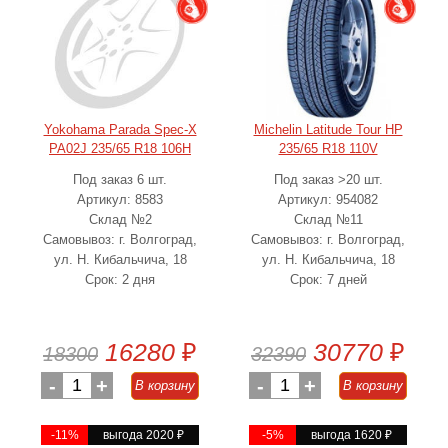
Yokohama Parada Spec-X
Michelin Latitude Tour HP
PA02J 235/65 R18 106H
235/65 R18 110V
Под заказ 6 шт.
Под заказ >20 шт.
Артикул: 8583
Артикул: 954082
Склад №2
Склад №11
Самовывоз: г. Волгоград,
Самовывоз: г. Волгоград,
ул. Н. Кибальчича, 18
ул. Н. Кибальчича, 18
Срок: 2 дня
Срок: 7 дней
16280
₽
30770
₽
18300
32390
-
1
+
-
1
+
В корзину
В корзину
-11%
выгода 2020
₽
-5%
выгода 1620
₽