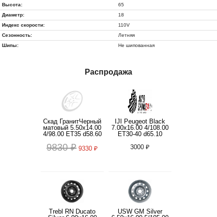
Высота:
65
Диаметр:
18
Индекс скорости:
110V
Сезонность:
Летняя
Шипы:
Не шипованная
Распродажа
Скад ГранитЧерный
IJI Peugeot Black
матовый 5.50x14.00
7.00x16.00 4/108.00
4/98.00 ET35 d58.60
ET30-40 d65.10
9830 ₽
3000 ₽
9330 ₽
Trebl RN Ducato
USW GM Silver