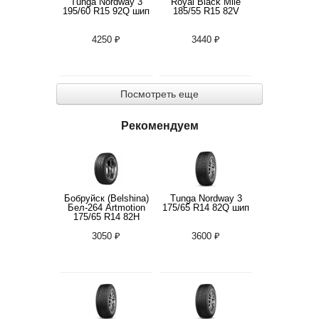
Tunga Nordway 3
Royal Black Mile
195/60 R15 92Q шип
185/55 R15 82V
4250 ₽
3440 ₽
Посмотреть еще
Рекомендуем
Бобруйск (Belshina)
Tunga Nordway 3
Бел-264 Artmotion
175/65 R14 82Q шип
175/65 R14 82H
3050 ₽
3600 ₽