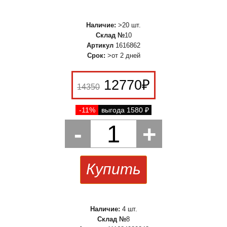
Наличие:
>20 шт.
Склад №
10
Артикул
1616862
Срок:
>от 2 дней
12770
₽
14350
-11%
выгода 1580
₽
-
1
+
Купить
Наличие:
4 шт.
Склад №
8