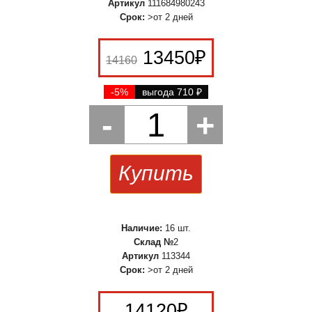
Артикул
111684980243
Срок:
>от 2 дней
13450
₽
14160
-5%
выгода 710
₽
-
1
+
Купить
Наличие:
16 шт.
Склад №
2
Артикул
113344
Срок:
>от 2 дней
14120
₽