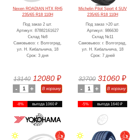
Nexen ROADIAN HTX RH5
Michelin Pilot Sport 4 SUV
235/65 R18 110H
235/65 R18 110H
Под заказ 2 шт.
Под заказ >20 шт.
Артикул: 87882161627
Артикул: 986630
Склад №8
Склад №11
Самовывоз: г. Волгоград,
Самовывоз: г. Волгоград,
ул. Н. Кибальчича, 18
ул. Н. Кибальчича, 18
Срок: 3 дня
Срок: 7 дней
12080
₽
31060
₽
13140
32700
-
1
+
-
1
+
В корзину
В корзину
-8%
выгода 1060
₽
-5%
выгода 1640
₽