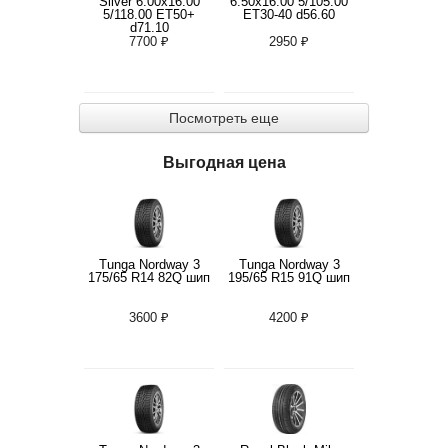
Silver 6.00x16.00
6.50x16.00 5/105.00
5/118.00 ET50+
ET30-40 d56.60
d71.10
7700 ₽
2950 ₽
Посмотреть еще
Выгодная цена
Tunga Nordway 3
Tunga Nordway 3
175/65 R14 82Q шип
195/65 R15 91Q шип
3600 ₽
4200 ₽