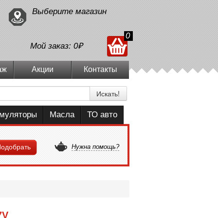
Выберите магазин
0
Мой заказ:
0₽
аж
Акции
Контакты
Искать!
умуляторы
Масла
ТО авто
одобрать
Нужна помощь?
7V