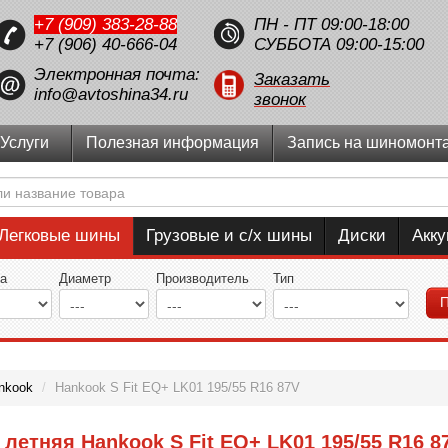
+7 (909) 383-28-88
ПН - ПТ 09:00-18:00
+7 (906) 40-666-04
СУББОТА 09:00-15:00
Электронная почта:
Заказать
info@avtoshina34.ru
звонок
Услуги
Полезная информация
Запись на шиномонт
Легковые шины
Грузовые и с/х шины
Диски
Акк
а
Диаметр
Производитель
Тип
П
nkook
/
Hankook S Fit EQ+ LK01 195/55 R16 87V
летняя Hankook S Fit EQ+ LK01 195/55 R16 8