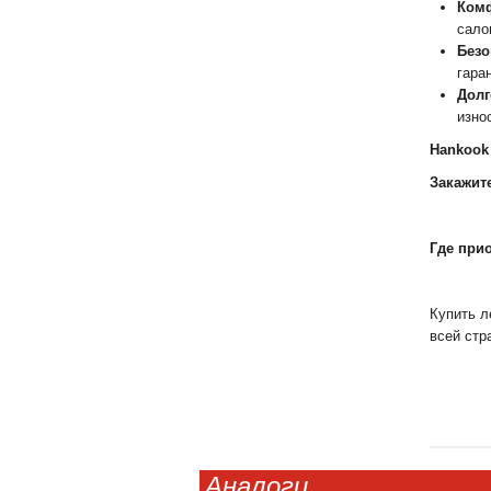
Комф
сало
Безо
гара
Долг
изно
Hankook 
Закажит
Где прио
Купить л
всей стр
Аналоги