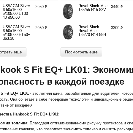
d71.10
USW GM Silver
Royal Black Mile
2950 ₽
3440 ₽
6.50x16.00
185/55 R15 82V
5/105.00 ET30-
40 d56.60
USW GM Silver
Royal Black
2950 ₽
3300 ₽
6.50x16.00
Royal Mile
5/108.00 ET50+
185/70 R14 88H
d63.30
отреть еще
Посмотреть еще
kook S Fit EQ+ LK01: Экономи
опасность в каждой поездке
S Fit EQ+ LK01
- это летняя шина, разработанная для водителей, котор
ость. Она сочетает в себе передовые технологии и инновационные реше
твие от вождения.
ества Hankook S Fit EQ+ LK01:
омия топлива:
Благодаря оптимизированному рисунку протектора и сп
отивление качению, что позволяет экономить топливо и снизить расходы