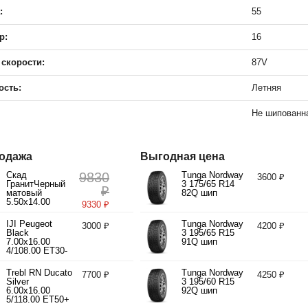
:
55
р:
16
 скорости:
87V
ость:
Летняя
Не шипованн
одажа
Выгодная цена
Скад
9830
Tunga Nordway
3600 ₽
ГранитЧерный
3 175/65 R14
₽
матовый
82Q шип
5.50x14.00
9330 ₽
4/98.00 ET35
d58.60
IJI Peugeot
Tunga Nordway
3000 ₽
4200 ₽
Black
3 195/65 R15
7.00x16.00
91Q шип
4/108.00 ET30-
40 d65.10
Trebl RN Ducato
Tunga Nordway
7700 ₽
4250 ₽
Silver
3 195/60 R15
6.00x16.00
92Q шип
5/118.00 ET50+