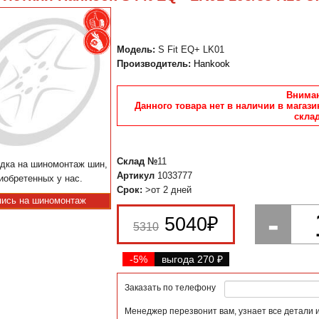
Модель:
S Fit EQ+ LK01
Производитель:
Hankook
Вниман
Данного товара нет в наличии в магази
склад
Склад №
11
дка на шиномонтаж шин,
Артикул
1033777
иобретенных у нас.
Срок:
>от 2 дней
пись на шиномонтаж
-
5040
₽
5310
-5%
выгода 270
₽
Заказать по телефону
Менеджер перезвонит вам, узнает все детали 