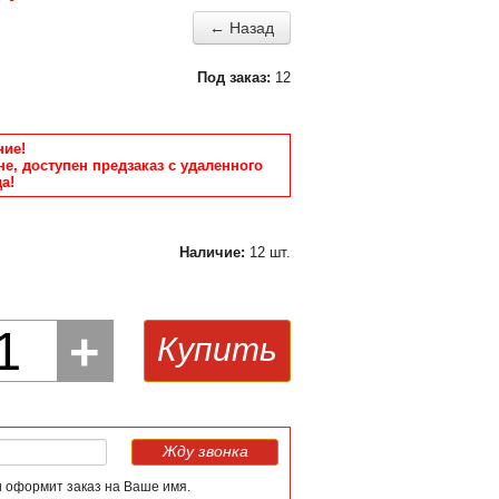
← Назад
Под заказ:
12
ие!
не, доступен предзаказ с удаленного
а!
Наличие:
12 шт.
1
+
Купить
Жду звонка
и оформит заказ на Ваше имя.