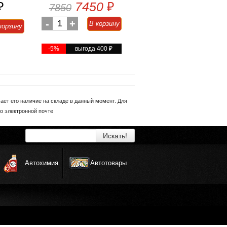
₽
7450
₽
7850
-
1
+
В корзину
корзину
-5%
выгода 400
₽
ет его наличие на складе в данный момент. Для
о электронной почте
Искать!
Автохимия
Автотовары