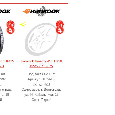
co 2 K435
Hankook Kinergy 4S2 H750
87H
195/55 R16 87V
 шт.
Под заказ >20 шт.
0992
Артикул: 1024952
1
Склад №11
лгоград,
Самовывоз: г. Волгоград,
ча, 18
ул. Н. Кибальчича, 18
ей
Срок: 7 дней