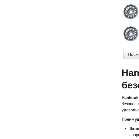
Посм
Han
без
Hankook 
безопасн
удовольс
Преимущ
Экон
сопр