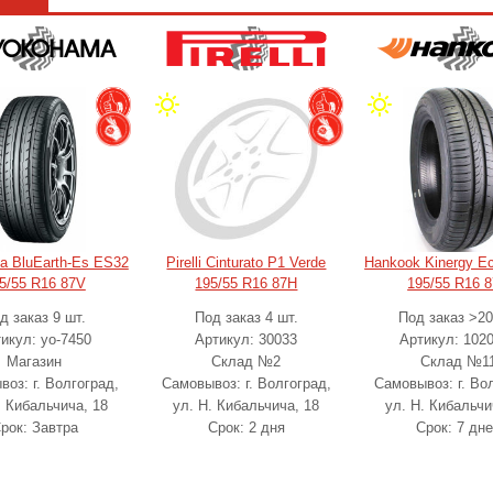
a BluEarth-Es ES32
Pirelli Cinturato P1 Verde
Hankook Kinergy E
5/55 R16 87V
195/55 R16 87H
195/55 R16 
д заказ 9 шт.
Под заказ 4 шт.
Под заказ >20
икул: yo-7450
Артикул: 30033
Артикул: 102
Магазин
Склад №2
Склад №1
оз: г. Волгоград,
Самовывоз: г. Волгоград,
Самовывоз: г. Во
. Кибальчича, 18
ул. Н. Кибальчича, 18
ул. Н. Кибальчи
рок: Завтра
Срок: 2 дня
Срок: 7 дн