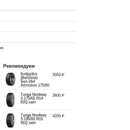
ая
Рекомендуем
Бобруйск
3050 ₽
(Belshina)
Бел-264
Artmotion 175/65
R14 82H
Tunga Nordway
3600 ₽
3 175/65 R14
82Q шип
Tunga Nordway
4200 ₽
3 195/65 R15
91Q шип