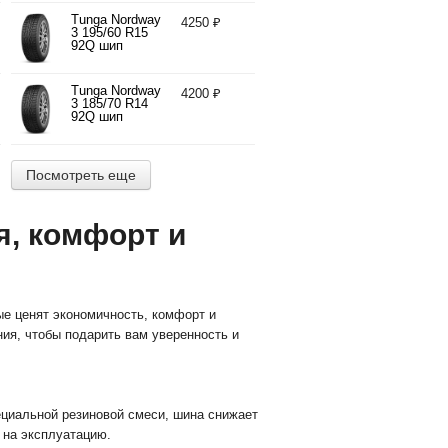
Tunga Nordway
4250 ₽
3 195/60 R15
92Q шип
Tunga Nordway
4200 ₽
3 185/70 R14
92Q шип
Посмотреть еще
я, комфорт и
ые ценят экономичность, комфорт и
ния, чтобы подарить вам уверенность и
ециальной резиновой смеси, шина снижает
 на эксплуатацию.