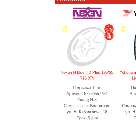
Nexen N`blue HD Plus 195/55
Yokoham
R16 87V
19
Под заказ 1 шт.
По
Артикул: 87880557734
Арт
Склад №8
Самовывоз: г. Волгоград,
Самовыв
ул. Н. Кибальчича, 18
ул. Н
Срок: 3 дня
С