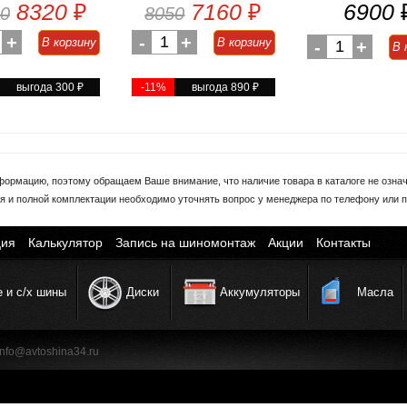
8320
₽
7160
₽
6900
0
8050
+
-
1
+
В корзину
В корзину
-
1
+
В 
выгода 300
₽
-11%
выгода 890
₽
формацию, поэтому обращаем Ваше внимание, что наличие товара в каталоге не означа
я и полной комплектации необходимо уточнять вопрос у менеджера по телефону или п
ия
Калькулятор
Запись на шиномонтаж
Акции
Контакты
е и с/х шины
Диски
Аккумуляторы
Масла
| info@avtoshina34.ru