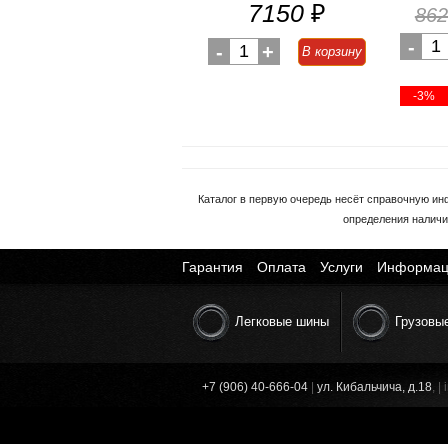
7150
₽
862
-
1
-
1
+
В корзину
-3%
Каталог в первую очередь несёт справочную ин
определения наличи
Гарантия
Оплата
Услуги
Информац
Легковые шины
Грузовы
+7 (906) 40-666-04
|
ул. Кибальчича, д.18
, 