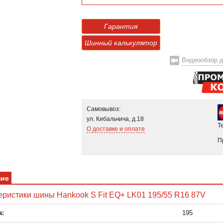
Гарантия
Шинный калькулятор
Видеообзор д
Самовывоз:
ул. Кибальчича, д.18
Т
О доставке и оплате
П
ние
еристики шины Hankook S Fit EQ+ LK01 195/55 R16 87V
:
195