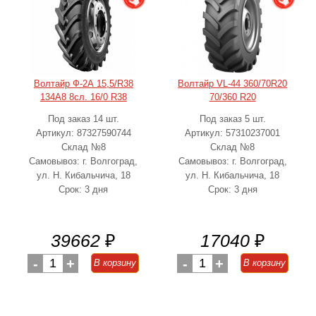
Волтайр Ф-2А 15,5/R38
Волтайр VL-44 360/70R20
134A8 8сл. 16/0 R38
70/360 R20
Под заказ 14 шт.
Под заказ 5 шт.
Артикул: 87327590744
Артикул: 57310237001
Склад №8
Склад №8
Самовывоз: г. Волгоград,
Самовывоз: г. Волгоград,
ул. Н. Кибальчича, 18
ул. Н. Кибальчича, 18
Срок: 3 дня
Срок: 3 дня
39662
₽
17040
₽
-
1
+
-
1
+
В корзину
В корзину