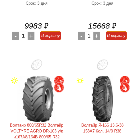
Срок: 3 дня
Срок: 3 дня
9983
₽
15668
₽
-
1
+
-
1
+
В корзину
В корзину
Волтайр 800/65R32 Волтайр
Волтайр Я-166 13,6-38
VOLTYRE AGRO DR-103 у/к
158A7 6сл. 14/0 R38
и167А8/164В 800/65 R32