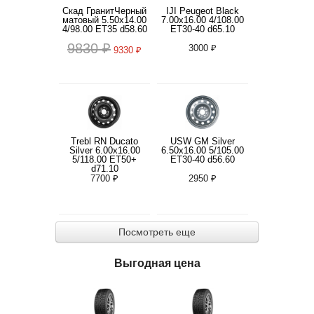
Скад ГранитЧерный
IJI Peugeot Black
матовый 5.50x14.00
7.00x16.00 4/108.00
4/98.00 ET35 d58.60
ET30-40 d65.10
9830 ₽
3000 ₽
9330 ₽
Trebl RN Ducato
USW GM Silver
Silver 6.00x16.00
6.50x16.00 5/105.00
5/118.00 ET50+
ET30-40 d56.60
d71.10
7700 ₽
2950 ₽
Посмотреть еще
Выгодная цена