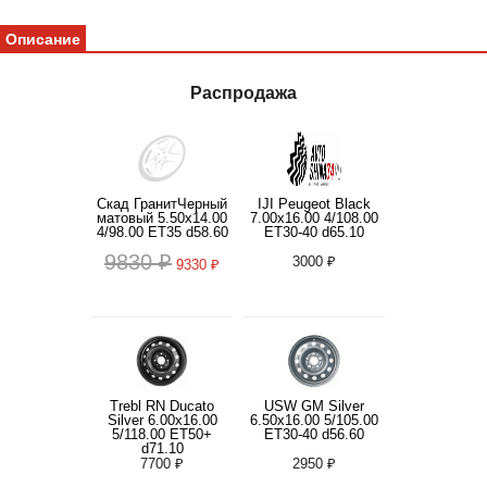
Описание
Распродажа
Скад ГранитЧерный
IJI Peugeot Black
матовый 5.50x14.00
7.00x16.00 4/108.00
4/98.00 ET35 d58.60
ET30-40 d65.10
9830 ₽
3000 ₽
9330 ₽
Trebl RN Ducato
USW GM Silver
Silver 6.00x16.00
6.50x16.00 5/105.00
5/118.00 ET50+
ET30-40 d56.60
d71.10
7700 ₽
2950 ₽