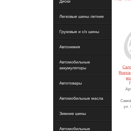
Диски
Легковые шины летние
Грузовые и с/х шины
Автохимия
Автомобильные
Сал
аккумуляторы
Russia
во
Автотовары
Ар
Автомобильные масла
Самов
ул.
Зимние шины
Автомобильные