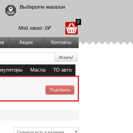
Выберите магазин
0
Мой заказ:
0₽
аж
Акции
Контакты
Искать!
умуляторы
Масла
ТО авто
Подобрать