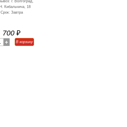
ывоз: г. Волгоград,
 Н. Кибальчича, 18
Срок: Завтра
700
₽
1
+
В корзину