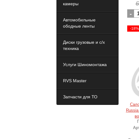
камеры
-
Автомобильные
ободные ленты
-18
Диски грузовые и с/х
техника
Услуги Шиномонтажа
RVS Master
Запчасти для ТО
Сал
Russia
во
Ар