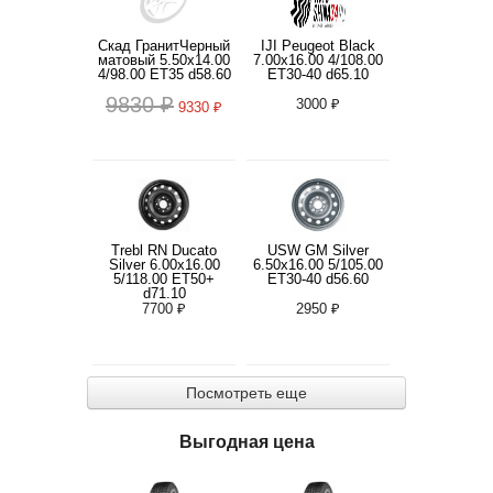
Скад ГранитЧерный
IJI Peugeot Black
матовый 5.50x14.00
7.00x16.00 4/108.00
4/98.00 ET35 d58.60
ET30-40 d65.10
9830 ₽
3000 ₽
9330 ₽
Trebl RN Ducato
USW GM Silver
Silver 6.00x16.00
6.50x16.00 5/105.00
5/118.00 ET50+
ET30-40 d56.60
d71.10
7700 ₽
2950 ₽
Посмотреть еще
Выгодная цена