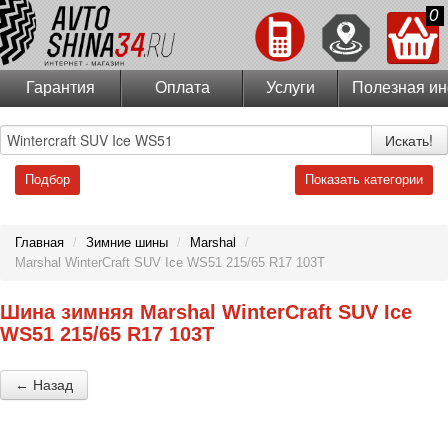
0
Гарантия
Оплата
Услуги
Полезная и
Искать!
Подбор
Показать категории
Главная
/
Зимние шины
/
Marshal
/
Marshal WinterCraft SUV Ice WS51 215/65 R17 103T
Шина зимняя Marshal WinterCraft SUV Ice
WS51 215/65 R17 103T
← Назад