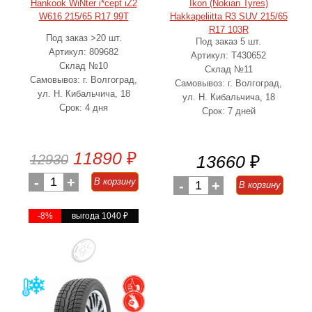
Hankook WiNter i*cept iZ2
Ikon (Nokian Tyres)
W616 215/65 R17 99T
Hakkapeliitta R3 SUV 215/65
R17 103R
Под заказ >20 шт.
Под заказ 5 шт.
Артикул: 809682
Артикул: T430652
Склад №10
Склад №11
Самовывоз: г. Волгоград,
Самовывоз: г. Волгоград,
ул. Н. Кибальчича, 18
ул. Н. Кибальчича, 18
Срок: 4 дня
Срок: 7 дней
11890
₽
12930
13660
₽
-
1
+
В корзину
-
1
+
В корзину
-8%
выгода 1040
₽