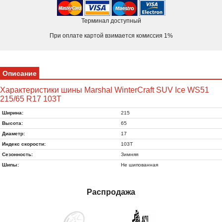
Терминал доступный
При оплате картой взимается комиссия 1%
Описание
Характеристики шины Marshal WinterCraft SUV Ice WS51
215/65 R17 103T
Ширина:
215
Высота:
65
Диаметр:
17
Индекс скорости:
103T
Сезонность:
Зимняя
Шипы:
Не шипованная
Распродажа