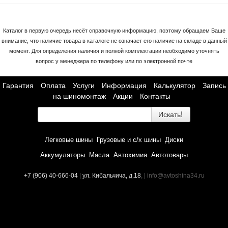
Каталог в первую очередь несёт справочную информацию, поэтому обращаем Ваше
внимание, что наличие товара в каталоге не означает его наличие на складе в данный
момент. Для определения наличия и полной комплектации необходимо уточнять
вопрос у менеджера по телефону или по электронной почте
Гарантия
Оплата
Услуги
Информация
Калькулятор
Запись
на шиномонтаж
Акции
Контакты
Искать!
Легковые шины
Грузовые и с/х шины
Диски
Аккумуляторы
Масла
Автохимия
Автотовары
+7 (906) 40-666-04
|
ул. Кибальчича, д.18
, | info@avtoshina34.ru