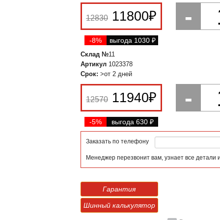
-
11800
₽
12830
-8%
выгода 1030
₽
Склад №
11
Артикул
1023378
Срок:
>от 2 дней
-
11940
₽
12570
-5%
выгода 630
₽
Заказать по телефону
Менеджер перезвонит вам, узнает все детали 
Гарантия
Шинный калькулятор