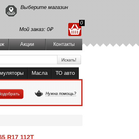
Выберите магазин
0
Мой заказ:
0₽
аж
Акции
Контакты
Искать!
умуляторы
Масла
ТО авто
одобрать
Нужна помощь?
65 R17 112T