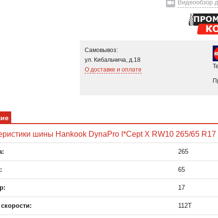
Видеообзор д
Самовывоз:
ул. Кибальчича, д.18
Т
О доставке и оплате
П
ние
еристики шины Hankook DynaPro I*Cept X RW10 265/65 R17
:
265
:
65
р:
17
 скорости:
112T