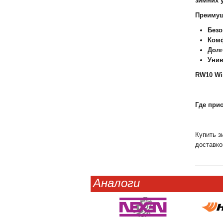
зимних 
Преимуще
Безо
Ком
Долг
Унив
RW10 Win
Где прио
Купить з
доставко
Аналоги