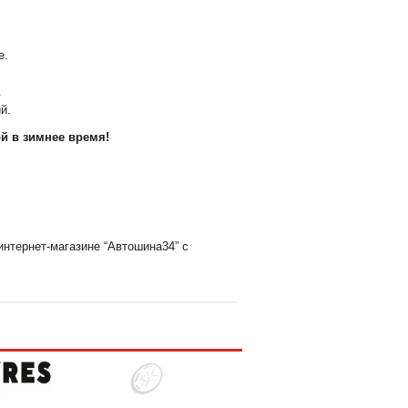
е.
.
й.
ой в зимнее время!
интернет-магазине “Автошина34” с