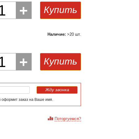
1
+
Купить
Наличие:
>20 шт.
1
+
Купить
Жду звонка
и оформит заказ на Ваше имя.
Поторгуемся?