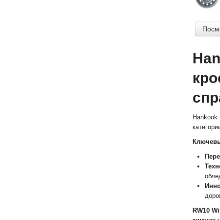
Посм
Han
кро
спр
Hankook 
категори
Ключевые
Пере
Техн
обле
Инно
доро
RW10 Wi