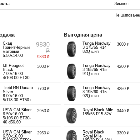
ость:
Зимняя
Не шипованн
одажа
Выгодная цена
Скад
9830
Tunga Nordway
3600 ₽
ГранитЧерный
3 175/65 R14
₽
матовый
82Q шип
5.50x14.00
9330 ₽
4/98.00 ET35
d58.60
IJI Peugeot
Tunga Nordway
3000 ₽
4200 ₽
Black
3 195/65 R15
7.00x16.00
91Q шип
4/108.00 ET30-
40 d65.10
Trebl RN Ducato
Tunga Nordway
7700 ₽
4250 ₽
Silver
3 195/60 R15
6.00x16.00
92Q шип
5/118.00 ET50+
d71.10
USW GM Silver
Royal Black Mile
2950 ₽
3440 ₽
6.50x16.00
185/55 R15 82V
5/105.00 ET30-
40 d56.60
USW GM Silver
Royal Black
2950 ₽
3300 ₽
6.50x16.00
Royal Mile