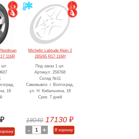
) Nordman
Michelin Latitude Alpin 2
17 116R
265/65 R17 116H
 шт.
Под заказ 1 шт.
9607
Артикул: 259768
1
Склад №11
лгоград,
Самовывоз: г. Волгоград,
ча, 18
ул. Н. Кибальчича, 18
ей
Срок: 7 дней
₽
17130
₽
18040
-
1
+
В корзину
корзину