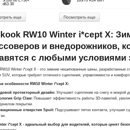
5/108.00 ET50+
185/70 R14 88H
d63.30
отреть еще
Посмотреть еще
kook RW10 Winter i*cept X: З
ссоверов и внедорожников, к
авятся с любыми условиями
RW10 Winter i*cept X - это зимние нешипованные шины, разработанные 
и SUV, которые требуют отличного сцепления, управляемости и комфорт
 особенности RW10 Winter i*cept X:
довой протекторный дизайн:
Улучшает сцепление на снегу и мокрой д
ология Grip Claw:
Повышает эффективность работы 3D-ламелей, увелич
денелом покрытии.
вационные отверстия Spuit:
Подсушивают пятно контакта, улучшая сц
гах.
nter i*cept X - идеальный выбор для водителей, которые ценят без