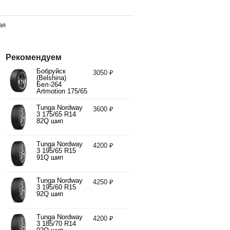
ая
Рекомендуем
Бобруйск
3050 ₽
(Belshina)
Бел-264
Artmotion 175/65
R14 82H
Tunga Nordway
3600 ₽
3 175/65 R14
82Q шип
Tunga Nordway
4200 ₽
3 195/65 R15
91Q шип
Tunga Nordway
4250 ₽
3 195/60 R15
92Q шип
Tunga Nordway
4200 ₽
3 185/70 R14