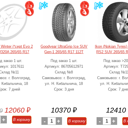
Winter i*cept Evo 2
Goodyear UltraGrip Ice SUV
Ikon (Nokian Tyres
320A 265/65 R17
Gen-1 265/65 R17 112T
RS2 SUV 265/65 R
д заказ 1 шт.
Под заказ 1 шт.
Под заказ >20
икул: 1017611
Артикул: 86705612971
Артикул: T72
Склад №11
Склад №8
Склад №1
оз: г. Волгоград,
Самовывоз: г. Волгоград,
Самовывоз: г. Во
. Кибальчича, 18
ул. Н. Кибальчича, 18
ул. Н. Кибальчи
рок: 7 дней
Срок: 3 дня
Срок: 7 дн
12060
₽
10370
₽
12410
0
+
В корзину
-
1
+
-
1
+
В корзину
В 