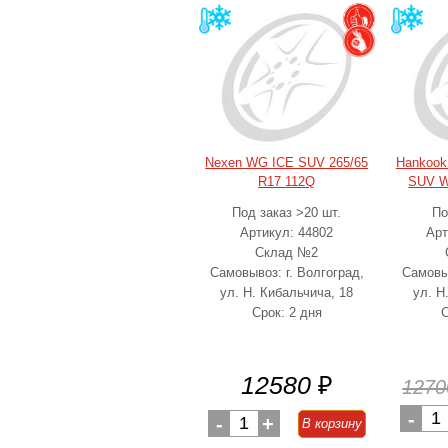
Nexen WG ICE SUV 265/65
Hankook 
R17 112Q
SUV W
Под заказ >20 шт.
По
Артикул: 44802
Арт
Склад №2
Самовывоз: г. Волгоград,
Самовыв
ул. Н. Кибальчича, 18
ул. Н
Срок: 2 дня
С
12580
₽
1270
-
1
-
1
+
В корзину