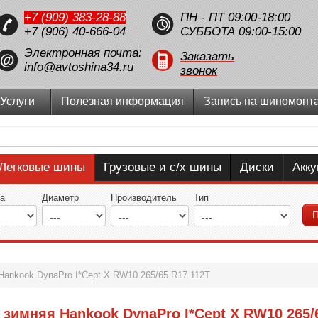
+7 (909) 383-28-88
ПН - ПТ 09:00-18:00
+7 (906) 40-666-04
СУББОТА 09:00-15:00
Электронная почта:
Заказать
info@avtoshina34.ru
звонок
Услуги
Полезная информация
Запись на шиномонт
Легковые шины
Грузовые и с/х шины
Диски
Акк
а
Диаметр
Производитель
Тип
П
Hankook DynaPro I*Cept X RW10 265/65 R17 112T
зимняя Hankook DynaPro I*Cept X RW10 265/