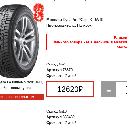
Модель:
DynaPro I*Cept X RW10
Производитель:
Hankook
Вниман
Данного товара нет в наличии в магази
склад
Склад №
2
Артикул
76370
Срок:
>от 2 дней
дка на шиномонтаж шин,
-
12620
₽
иобретенных у нас.
пись на шиномонтаж
Склад №
10
Артикул
835432
Срок:
>от 2 дней