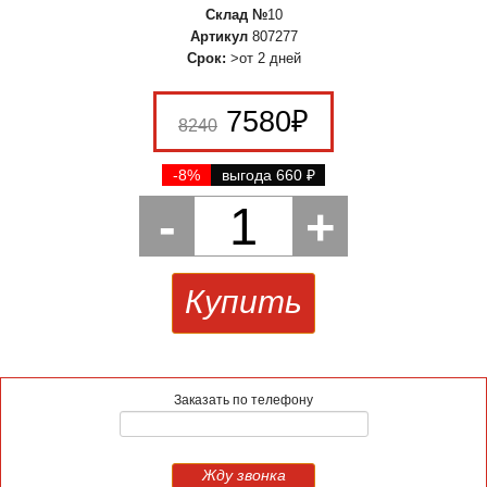
Склад №
10
Артикул
807277
Срок:
>от 2 дней
7580
₽
8240
-8%
выгода 660
₽
-
1
+
Купить
Заказать по телефону
Жду звонка