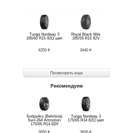
Tunga Nordway 3
Royal Black Mile
195/60 R15 92Q шип
185/55 R15 82V
4250 ₽
3440 ₽
Посмотреть еще
Рекомендуем
Бобруйск (Belshina)
Tunga Nordway 3
Бел-264 Artmotion
175/65 R14 82Q шип
175/65 R14 82H
3050 ₽
3600 ₽