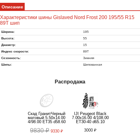
Описание
Характеристики шины Gislaved Nord Frost 200 195/55 R15
89T шип
Ширина:
195
Высота:
55
Диаметр:
15
Индекс скорости:
89T
Сезонность:
Зимняя
Шипы:
Шипованная
Распродажа
Скад ГранитЧерный
IJI Peugeot Black
матовый 5.50x14.00
7.00x16.00 4/108.00
4/98.00 ET35 d58.60
ET30-40 d65.10
9830 ₽
3000 ₽
9330 ₽