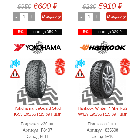
6600
₽
5910
₽
6950
6230
-
1
+
-
1
+
В корзину
В корзину
-5%
выгода 350
₽
-5%
выгода 320
₽
Yokohama iceGuard Stud
Hankook Winter i*Pike RS2
iG55 195/55 R15 89T шип
W429 195/55 R15 89T шип
Под заказ >20 шт.
Под заказ 1 шт.
Артикул: F8407
Артикул: 835508
Склад №11
Склад №10