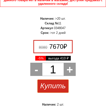
Данного товара нет в наличии в магазине, доступен предзаказ с
удаленного склада!
Наличие:
>20 шт.
Склад №
11
Артикул
0348047
Срок:
>от 2 дней
7670
₽
8080
-5%
выгода 410
₽
-
1
+
Купить
Наличие:
2 шт.