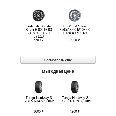
Trebl RN Ducato
USW GM Silver
Silver 6.00x16.00
6.50x16.00 5/105.00
5/118.00 ET50+
ET30-40 d56.60
d71.10
7700 ₽
2950 ₽
Посмотреть еще
Выгодная цена
Tunga Nordway 3
Tunga Nordway 3
175/65 R14 82Q шип
195/65 R15 91Q шип
3600 ₽
4200 ₽