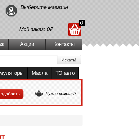
Выберите магазин
0
Мой заказ:
0₽
аж
Акции
Контакты
Искать!
умуляторы
Масла
ТО авто
одобрать
Нужна помощь?
0T