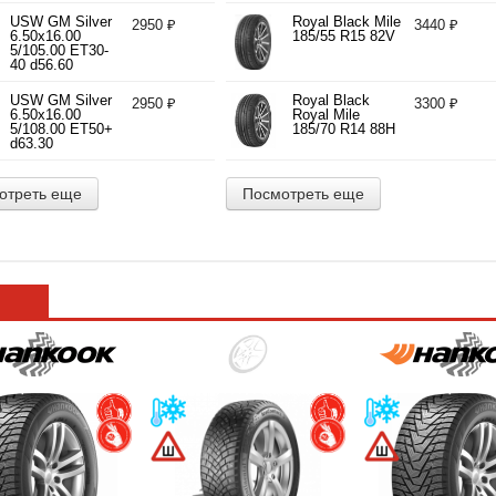
d71.10
USW GM Silver
Royal Black Mile
2950 ₽
3440 ₽
6.50x16.00
185/55 R15 82V
5/105.00 ET30-
40 d56.60
USW GM Silver
Royal Black
2950 ₽
3300 ₽
6.50x16.00
Royal Mile
5/108.00 ET50+
185/70 R14 88H
d63.30
отреть еще
Посмотреть еще