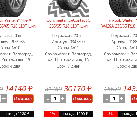
k Winter i*Pike X
Continental IceContact 3
Hankook Winter i
35/65 R18 110T шип
235/65 R18 110T шип
W429A 235/65 R18 
д заказ 3 шт.
Под заказ >20 шт.
Под заказ >20
тикул: 973265
Артикул: 0347899
Артикул: 118
Склад №10
Склад №11
Склад №1
оз: г. Волгоград,
Самовывоз: г. Волгоград,
Самовывоз: г. Во
. Кибальчича, 18
ул. Н. Кибальчича, 18
ул. Н. Кибальчи
Срок: 4 дня
Срок: 7 дней
Срок: 4 дн
14140
₽
30170
₽
143
0
31760
15570
+
-
1
+
-
1
+
В корзину
В корзину
В 
выгода 1230
₽
-5%
выгода 1590
₽
-8%
выгода 