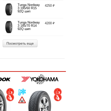
Tunga Nordway
4250 ₽
3 195/60 R15
92Q шип
Tunga Nordway
4200 ₽
3 185/70 R14
92Q шип
Посмотреть еще