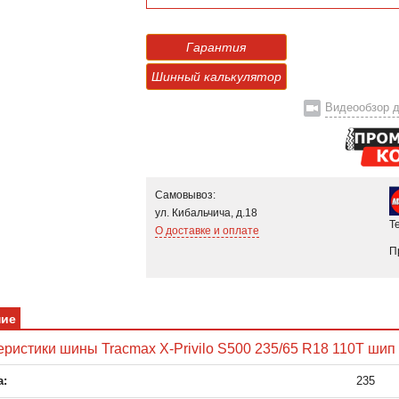
Гарантия
Шинный калькулятор
Видеообзор д
Самовывоз:
ул. Кибальчича, д.18
Т
О доставке и оплате
П
ние
еристики шины Tracmax X-Privilo S500 235/65 R18 110T шип
:
235