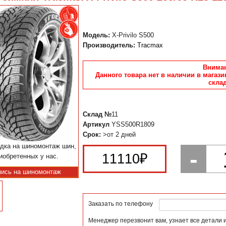
Модель:
X-Privilo S500
Производитель:
Tracmax
Вниман
Данного товара нет в наличии в магази
склад
Склад №
11
Артикул
YSS500R1809
Срок:
>от 2 дней
дка на шиномонтаж шин,
-
11110
₽
иобретенных у нас.
пись на шиномонтаж
Заказать по телефону
Менеджер перезвонит вам, узнает все детали 