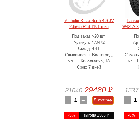
Michelin X-Ice North 4 SUV
Hankoo
235/65 R18 110T шип
W429A 2
Под заказ >20 шт.
По
Артикул: 470472
Ар
Склад №11
Самовывоз: г. Волгоград,
Самовыв
ул. Н. Кибальчича, 18
ул. Н
Срок: 7 дней
29480
₽
31040
1537
-
1
+
-
1
В корзину
-5%
выгода 1560
₽
-8%