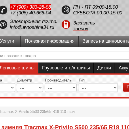
+7 (909) 383-28-88
ПН - ПТ 09:00-18:00
+7 (906) 40-666-04
СУББОТА 09:00-15:00
Электронная почта:
Заказать
info@avtoshina34.ru
звонок
Услуги
Полезная информация
Запись на шиномонт
Легковые шины
Грузовые и с/х шины
Диски
Акк
а
Диаметр
Производитель
Тип
П
Tracmax X-Privilo S500 235/65 R18 110T шип
зимняя Tracmax X-Privilo S500 235/65 R18 11