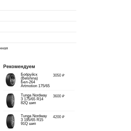
нная
Рекомендуем
Бобруйск
3050 ₽
(Belshina)
Бел-264
Artmotion 175/65
R14 82H
Tunga Nordway
3600 ₽
3 175/65 R14
82Q шип
Tunga Nordway
4200 ₽
3 195/65 R15
91Q шип