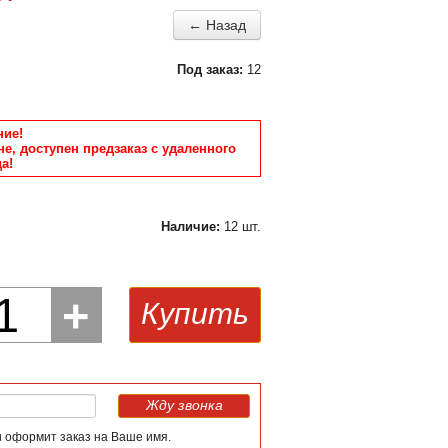
← Назад
Под заказ:
12
ие!
не, доступен предзаказ с удаленного
а!
Наличие:
12 шт.
1
+
Купить
Жду звонка
и оформит заказ на Ваше имя.