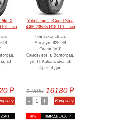
*Pike X
Yokohama iceGuard Stud
110T шип
iG65 235/65 R18 110T шип
 шт.
Под заказ 16 шт.
8648
Артикул: 828238
0
Склад №10
лгоград,
Самовывоз: г. Волгоград,
ча, 18
ул. Н. Кибальчича, 18
я
Срок: 4 дня
20
₽
16180
₽
17590
-
1
+
корзину
В корзину
1250
₽
-8%
выгода 1410
₽