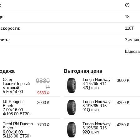
:
65
р:
18
 скорости:
110T
ость:
Зимняя
Шипова
одажа
Выгодная цена
Скад
9830
Tunga Nordway
3600 ₽
ГранитЧерный
3 175/65 R14
₽
матовый
82Q шип
5.50x14.00
9330 ₽
4/98.00 ET35
d58.60
IJI Peugeot
Tunga Nordway
3000 ₽
4200 ₽
Black
3 195/65 R15
7.00x16.00
91Q шип
4/108.00 ET30-
40 d65.10
Trebl RN Ducato
Tunga Nordway
7700 ₽
4250 ₽
Silver
3 195/60 R15
6.00x16.00
92Q шип
5/118.00 ET50+