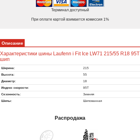
Терминал доступный
При оплате картой взимается комиссия 1%
Описание
Характеристики шины Laufenn i Fit Ice LW71 215/55 R18 95T
шип
Ширина:
215
Высота:
55
Диаметр:
18
Индекс скорости:
95T
Сезонность:
Зимняя
Шипы:
Шипованная
Распродажа