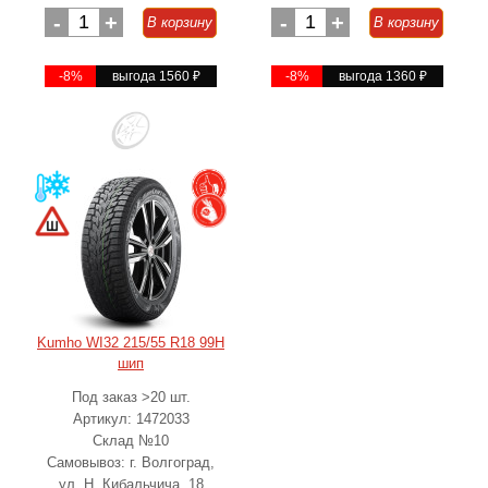
-
1
+
-
1
+
В корзину
В корзину
-8%
выгода 1560
₽
-8%
выгода 1360
₽
Kumho WI32 215/55 R18 99H
шип
Под заказ >20 шт.
Артикул: 1472033
Склад №10
Самовывоз: г. Волгоград,
ул. Н. Кибальчича, 18