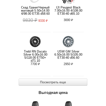
Скад ГранитЧерный
IJI Peugeot Black
матовый 5.50x14.00
7.00x16.00 4/108.00
4/98.00 ET35 d58.60
ET30-40 d65.10
9830 ₽
3000 ₽
9330 ₽
Trebl RN Ducato
USW GM Silver
Silver 6.00x16.00
6.50x16.00 5/105.00
5/118.00 ET50+
ET30-40 d56.60
d71.10
7700 ₽
2950 ₽
Посмотреть еще
Выгодная цена