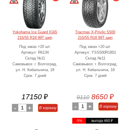
Yokohama Ice Guard IG65
Tracmax X-Privilo S500
215/55 R18 99T шип
215/55 R18 99T шип
Под заказ >20 шт.
Под заказ >20 шт.
Артикул: R6134
Артикул: YSS500R1801
Склад №11
Склад №11
Самовывоз: г. Волгоград,
Самовывоз: г. Волгоград,
ул. Н. Кибальчича, 18
ул. Н. Кибальчича, 18
Срок: 7 дней
Срок: 7 дней
17150
₽
8650
₽
9110
-
1
+
В корзину
-
1
+
В корзину
-5%
выгода 460
₽