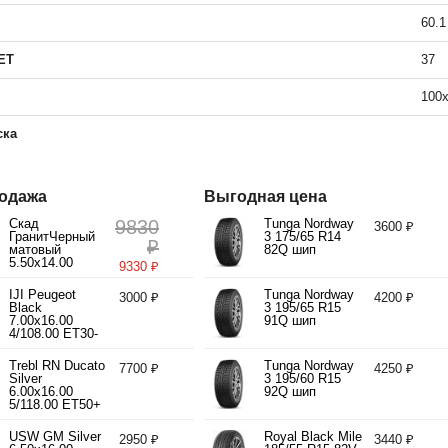
60.1
ET
37
100
ска
одажа
Выгодная цена
Скад
9830
Tunga Nordway
3600 ₽
ГранитЧерный
3 175/65 R14
₽
матовый
82Q шип
5.50x14.00
9330 ₽
4/98.00 ET35
d58.60
IJI Peugeot
Tunga Nordway
3000 ₽
4200 ₽
Black
3 195/65 R15
7.00x16.00
91Q шип
4/108.00 ET30-
40 d65.10
Trebl RN Ducato
Tunga Nordway
7700 ₽
4250 ₽
Silver
3 195/60 R15
6.00x16.00
92Q шип
5/118.00 ET50+
d71.10
USW GM Silver
Royal Black Mile
2950 ₽
3440 ₽