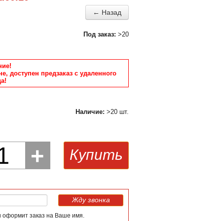
← Назад
Под заказ:
>20
ие!
не, доступен предзаказ с удаленного
а!
Наличие:
>20 шт.
1
+
Купить
Жду звонка
и оформит заказ на Ваше имя.