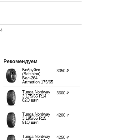
x4
Рекомендуем
Бобруйск
3050 ₽
(Belshina)
Бел-264
Artmotion 175/65
R14 82H
Tunga Nordway
3600 ₽
3 175/65 R14
82Q шип
Tunga Nordway
4200 ₽
3 195/65 R15
91Q шип
Tunga Nordway
4250 ₽