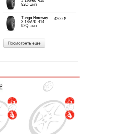
3 195/60 R15
92Q шип
Tunga Nordway
4200 ₽
3 185/70 R14
92Q шип
Посмотреть еще