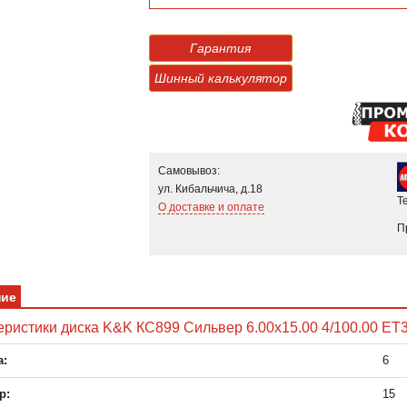
Гарантия
Шинный калькулятор
Самовывоз:
ул. Кибальчича, д.18
Т
О доставке и оплате
П
ние
еристики диска K&K КС899 Сильвер 6.00x15.00 4/100.00 ET3
:
6
р:
15