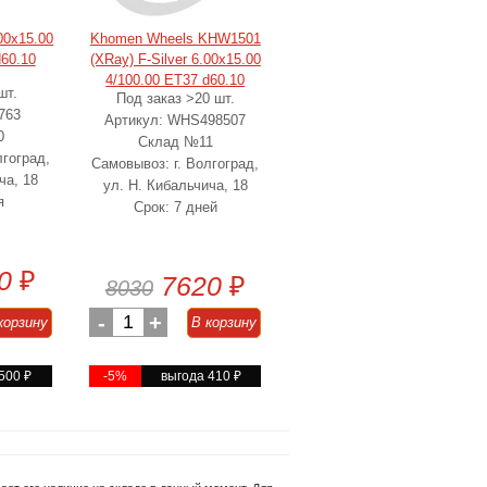
00x15.00
Khomen Wheels KHW1501
d60.10
(XRay) F-Silver 6.00x15.00
4/100.00 ET37 d60.10
шт.
Под заказ >20 шт.
763
Артикул: WHS498507
0
Склад №11
лгоград,
Самовывоз: г. Волгоград,
ча, 18
ул. Н. Кибальчича, 18
я
Срок: 7 дней
0
₽
7620
₽
8030
-
1
+
корзину
В корзину
 500
₽
-5%
выгода 410
₽