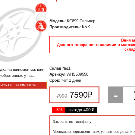
Модель:
КС899 Сильвер
Производитель:
K&K
Вниман
Данного товара нет в наличии в магази
склад
Склад №
11
дка на шиномонтаж шин,
Артикул
WHS509558
иобретенных у нас.
Срок:
>от 2 дней
пись на шиномонтаж
-
7590
₽
7990
-5%
выгода 400
₽
Заказать по телефону
Менеджер перезвонит вам, узнает все детали 