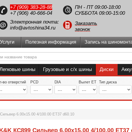
+7 (909) 383-28-88
ПН - ПТ 09:00-18:00
+7 (906) 40-666-04
СУББОТА 09:00-15:00
Электронная почта:
Заказать
info@avtoshina34.ru
звонок
Услуги
Полезная информация
Запись на шиномонт
Легковые шины
Грузовые и с/х шины
Диски
Акк
л-во отверстий
PCD
DIA
Вылет ET
Тип диска
ильвер 6.00x15.00 4/100.00 ET37 d60.10
K&K КС899 Сильвер 6.00x15.00 4/100.00 ET37 