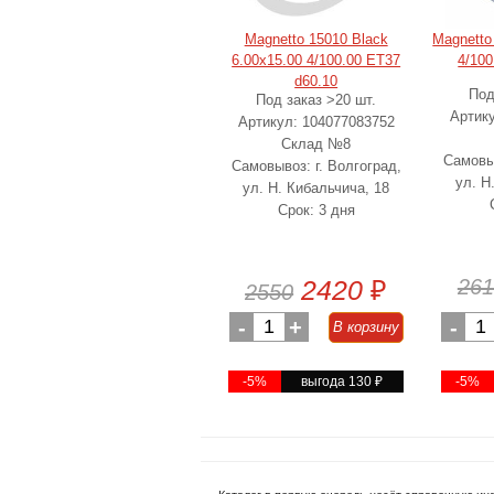
Magnetto 15010 Black
Magnetto
6.00x15.00 4/100.00 ET37
4/100
d60.10
Под
Под заказ >20 шт.
Артик
Артикул: 104077083752
Склад №8
Самовыв
Самовывоз: г. Волгоград,
ул. Н
ул. Н. Кибальчича, 18
Срок: 3 дня
2420
₽
261
2550
-
1
+
-
1
В корзину
-5%
выгода 130
₽
-5%