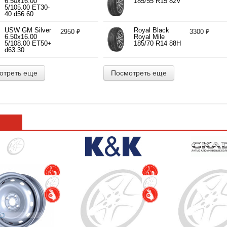
6.50x16.00
185/55 R15 82V
5/105.00 ET30-
40 d56.60
USW GM Silver
Royal Black
2950 ₽
3300 ₽
6.50x16.00
Royal Mile
5/108.00 ET50+
185/70 R14 88H
d63.30
отреть еще
Посмотреть еще