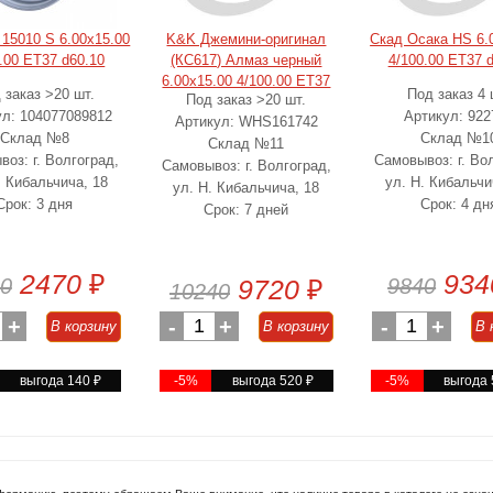
 15010 S 6.00x15.00
K&K Джемини-оригинал
Скад Осака HS 6.
.00 ET37 d60.10
(КС617) Алмаз черный
4/100.00 ET37 
6.00x15.00 4/100.00 ET37
 заказ >20 шт.
Под заказ 4 
Под заказ >20 шт.
d60.10
ул: 104077089812
Артикул: 922
Артикул: WHS161742
Склад №8
Склад №1
Склад №11
оз: г. Волгоград,
Самовывоз: г. Во
Самовывоз: г. Волгоград,
. Кибальчича, 18
ул. Н. Кибальчи
ул. Н. Кибальчича, 18
Срок: 3 дня
Срок: 4 дн
Срок: 7 дней
2470
₽
934
0
9720
₽
9840
10240
+
-
1
+
-
1
+
В корзину
В корзину
В 
выгода 140
₽
-5%
выгода 520
₽
-5%
выгода