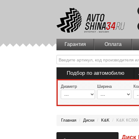
Гарантия
Оплата
Подбор по автомобилю
Диаметр
Ширина
Ко
Главная
/
Диски
/
K&K
/
K&K КС899 С
Диск 