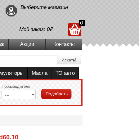
Выберите магазин
0
Мой заказ:
0₽
аж
Акции
Контакты
Искать!
умуляторы
Масла
ТО авто
Производитель
Подобрать
d60.10