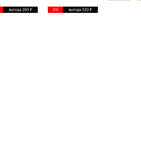
выгода 260
₽
-5%
выгода 320
₽