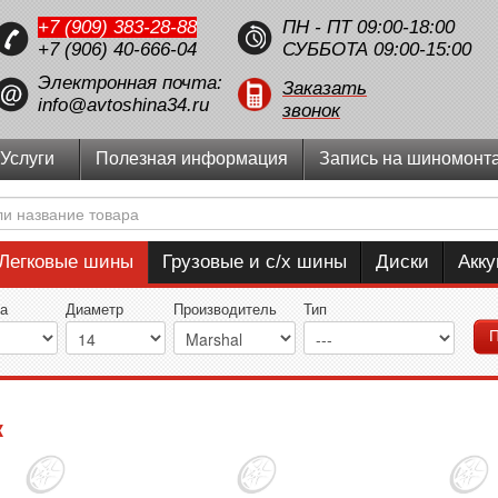
+7 (909) 383-28-88
ПН - ПТ 09:00-18:00
+7 (906) 40-666-04
СУББОТА 09:00-15:00
Электронная почта:
Заказать
info@avtoshina34.ru
звонок
Услуги
Полезная информация
Запись на шиномонт
Легковые шины
Грузовые и с/х шины
Диски
Акк
а
Диаметр
Производитель
Тип
П
к