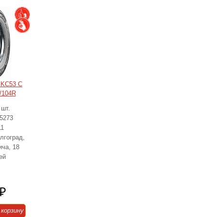
 KC53 C
/104R
 шт.
45273
11
лгоград,
ича, 18
ей
₽
 корзину