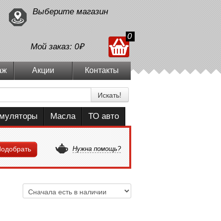
Выберите магазин
0
Мой заказ:
0₽
аж
Акции
Контакты
Искать!
умуляторы
Масла
ТО авто
одобрать
Нужна помощь?