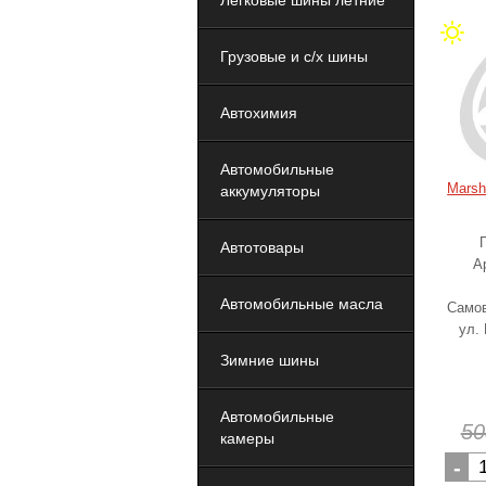
Легковые шины летние
Грузовые и с/х шины
Автохимия
Автомобильные
Marsh
аккумуляторы
Автотовары
А
Автомобильные масла
Самов
ул.
Зимние шины
Автомобильные
50
камеры
-