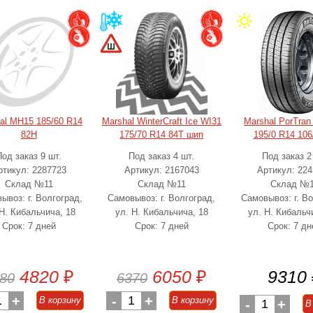
al MH15 185/60 R14
Marshal WinterCraft Ice WI31
Marshal PorTran
82H
175/70 R14 84T шип
195/0 R14 106
Под заказ 9 шт.
Под заказ 4 шт.
Под заказ 2
ртикул: 2287723
Артикул: 2167043
Артикул: 22
Склад №11
Склад №11
Склад №
ывоз: г. Волгоград,
Самовывоз: г. Волгоград,
Самовывоз: г. Во
 Н. Кибальчича, 18
ул. Н. Кибальчича, 18
ул. Н. Кибальч
Срок: 7 дней
Срок: 7 дней
Срок: 7 дн
4820
₽
6050
₽
9310
80
6370
1
+
-
1
+
В корзину
В корзину
-
1
+
В