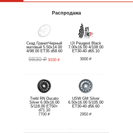
Распродажа
Скад ГранитЧерный
IJI Peugeot Black
матовый 5.50x14.00
7.00x16.00 4/108.00
4/98.00 ET35 d58.60
ET30-40 d65.10
9830 ₽
3000 ₽
9330 ₽
Trebl RN Ducato
USW GM Silver
Silver 6.00x16.00
6.50x16.00 5/105.00
5/118.00 ET50+
ET30-40 d56.60
d71.10
7700 ₽
2950 ₽