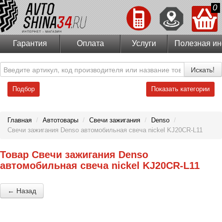
0
Гарантия
Оплата
Услуги
Полезная и
Искать!
Подбор
Показать категории
Главная
/
Автотовары
/
Свечи зажигания
/
Denso
/
Свечи зажигания Denso автомобильная свеча nickel KJ20CR-L11
Товар Свечи зажигания Denso
автомобильная свеча nickel KJ20CR-L11
← Назад