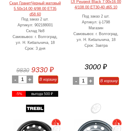
IJI Peugeot Black 7.00x16.00
Скад ГранитЧерный матовый
4/108.00 ET30-40 d65.10
5.50x14.00 4/98.00 ET35
d58.60
Под заказ 2 шт.
Под заказ 2 шт.
Артикул: ij-1798
Артикул: 902188001
Магазин
Склад №8
Самовывоз: г. Волгоград,
Самовывоз: г. Волгоград,
ул. Н. Кибальчича, 18
ул. Н. Кибальчича, 18
Срок: Завтра
Срок: 3 дня
3000
₽
9330
₽
9830
-
1
+
В корзину
-
1
+
В корзину
-5%
выгода 500
₽