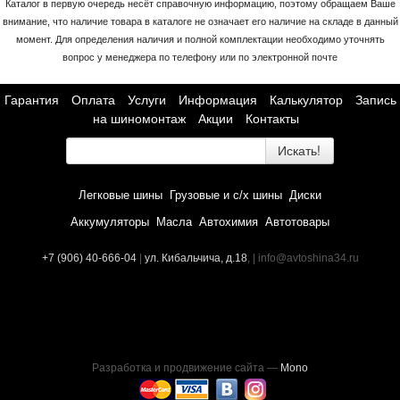
Каталог в первую очередь несёт справочную информацию, поэтому обращаем Ваше
внимание, что наличие товара в каталоге не означает его наличие на складе в данный
момент. Для определения наличия и полной комплектации необходимо уточнять
вопрос у менеджера по телефону или по электронной почте
Гарантия
Оплата
Услуги
Информация
Калькулятор
Запись
на шиномонтаж
Акции
Контакты
Искать!
Легковые шины
Грузовые и с/х шины
Диски
Аккумуляторы
Масла
Автохимия
Автотовары
+7 (906) 40-666-04
|
ул. Кибальчича, д.18
, | info@avtoshina34.ru
Разработка и продвижение сайта —
Mono