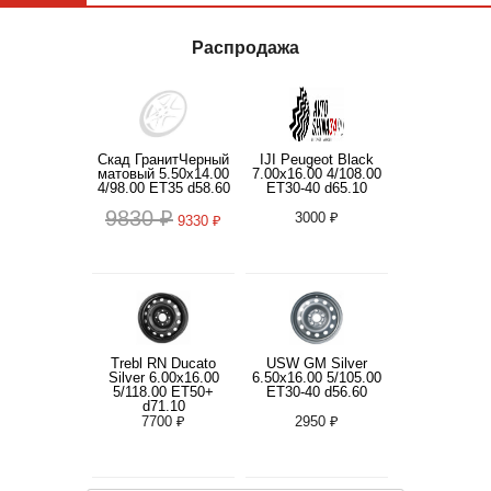
Распродажа
Скад ГранитЧерный
IJI Peugeot Black
матовый 5.50x14.00
7.00x16.00 4/108.00
4/98.00 ET35 d58.60
ET30-40 d65.10
9830 ₽
3000 ₽
9330 ₽
Trebl RN Ducato
USW GM Silver
Silver 6.00x16.00
6.50x16.00 5/105.00
5/118.00 ET50+
ET30-40 d56.60
d71.10
7700 ₽
2950 ₽