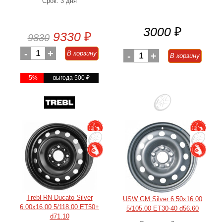
Срок: 3 дня
3000
₽
9330
₽
9830
-
1
+
В корзину
-
1
+
В корзину
-5%
выгода 500
₽
Trebl RN Ducato Silver
USW GM Silver 6.50x16.00
6.00x16.00 5/118.00 ET50+
5/105.00 ET30-40 d56.60
d71.10