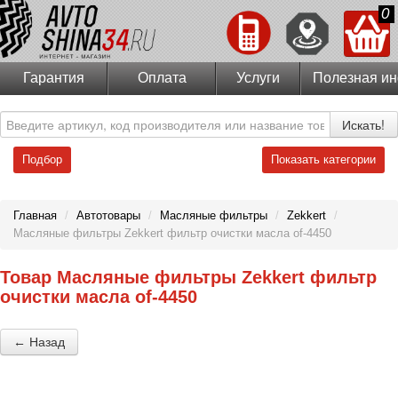
0
Гарантия
Оплата
Услуги
Полезная и
Искать!
Подбор
Показать категории
Главная
/
Автотовары
/
Масляные фильтры
/
Zekkert
/
Масляные фильтры Zekkert фильтр очистки масла of-4450
Товар Масляные фильтры Zekkert фильтр
очистки масла of-4450
← Назад