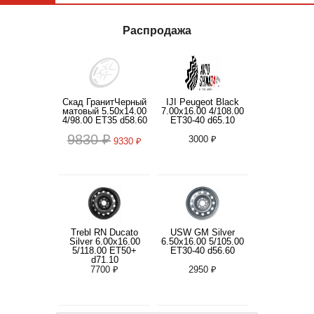
Распродажа
Скад ГранитЧерный
IJI Peugeot Black
матовый 5.50x14.00
7.00x16.00 4/108.00
4/98.00 ET35 d58.60
ET30-40 d65.10
9830 ₽
3000 ₽
9330 ₽
Trebl RN Ducato
USW GM Silver
Silver 6.00x16.00
6.50x16.00 5/105.00
5/118.00 ET50+
ET30-40 d56.60
d71.10
7700 ₽
2950 ₽