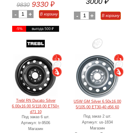
3000
₽
9330
₽
9830
-
1
+
В корзину
-
1
+
В корзину
-5%
выгода 500
₽
Trebl RN Ducato Silver
USW GM Silver 6.50x16.00
6.00x16.00 5/118.00 ET50+
5/105.00 ET30-40 d56.60
d71.10
Под заказ 2 шт.
Под заказ 6 шт.
Артикул: us-1834
Артикул: tr-9506
Магазин
Магазин