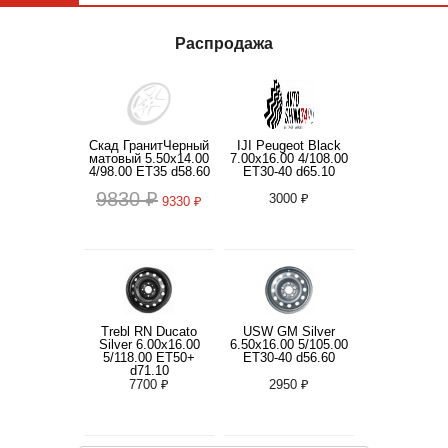
Распродажа
Скад ГранитЧерный
IJI Peugeot Black
матовый 5.50x14.00
7.00x16.00 4/108.00
4/98.00 ET35 d58.60
ET30-40 d65.10
9830 ₽
3000 ₽
9330 ₽
Trebl RN Ducato
USW GM Silver
Silver 6.00x16.00
6.50x16.00 5/105.00
5/118.00 ET50+
ET30-40 d56.60
d71.10
7700 ₽
2950 ₽