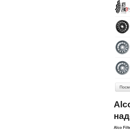
Посм
Alc
над
Alco Fi