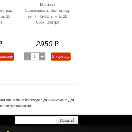
Магазин
лгоград,
Самовывоз: г. Волгоград,
ча, 18
ул. Н. Кибальчича, 18
ра
Срок: Завтра
₽
2950
₽
-
1
+
корзину
В корзину
ет его наличие на складе в данный момент. Для
о электронной почте
Искать!