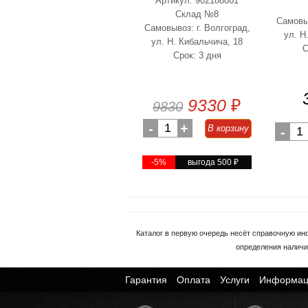
Артикул: 902188001
Склад №8
Самовыв
Самовывоз: г. Волгоград,
ул. Н
ул. Н. Кибальчича, 18
С
Срок: 3 дня
9330
₽
9830
-
1
+
В корзину
-
1
-5%
выгода 500
₽
Каталог в первую очередь несёт справочную ин
определения наличи
Гарантия
Оплата
Услуги
Информац