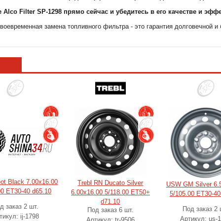
 Alco Filter SP-1298 прямо сейчас и убедитесь в его качестве и эфф
воевременная замена топливного фильтра - это гарантия долговечной и 
eot Black 7.00x16.00
Trebl RN Ducato Silver
USW GM Silver 6.
00 ET30-40 d65.10
6.00x16.00 5/118.00 ET50+
5/105.00 ET30-40
d71.10
д заказ 2 шт.
Под заказ 2 
Под заказ 6 шт.
тикул: ij-1798
Артикул: us-
Артикул: tr-9506