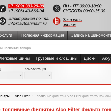
+7 (909) 383-28-88
ПН - ПТ 09:00-18:00
+7 (906) 40-666-04
СУББОТА 09:00-15:00
Электронная почта:
Заказать
info@avtoshina34.ru
звонок
Услуги
Полезная информация
Запись на шиномонт
Легковые шины
Грузовые и с/х шины
Диски
Акк
д
Комплектация
ильтры
/
Alco Filter
/
Топливные фильтры Alco Filter фильтр тонкой очи
 Топливные фильтры Alco Filter фильтр тон