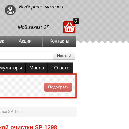
Выберите магазин
0
Мой заказ:
0₽
аж
Акции
Контакты
Искать!
умуляторы
Масла
ТО авто
Подобрать
стки SP-1298
кой очистки SP-1298