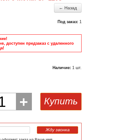
← Назад
Под заказ:
1
ие!
не, доступен предзаказ с удаленного
а!
Наличие:
1 шт.
1
+
Купить
Жду звонка
и оформит заказ на Ваше имя.