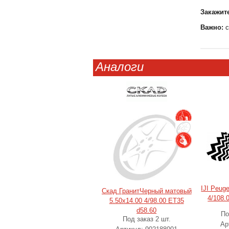
Закажите
Важно:
с
Аналоги
IJI Peug
Скад ГранитЧерный матовый
4/108.
5.50x14.00 4/98.00 ET35
d58.60
По
Под заказ 2 шт.
Ар