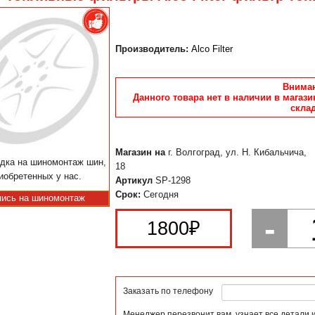
Производитель:
Alco Filter
Вниман
Данного товара нет в наличии в магази
склад
Магазин на
г. Волгоград, ул. Н. Кибальчича,
дка на шиномонтаж шин,
18
иобретенных у нас.
Артикул
SP-1298
Срок:
Сегодня
пись на шиномонтаж
-
1800
₽
Заказать по телефону
Менеджер перезвонит вам, узнает все детали 