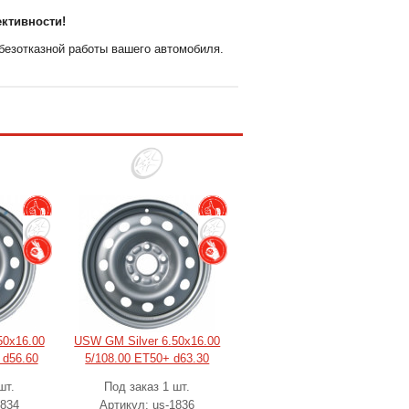
ективности!
безотказной работы вашего автомобиля.
50x16.00
USW GM Silver 6.50x16.00
 d56.60
5/108.00 ET50+ d63.30
шт.
Под заказ 1 шт.
1834
Артикул: us-1836