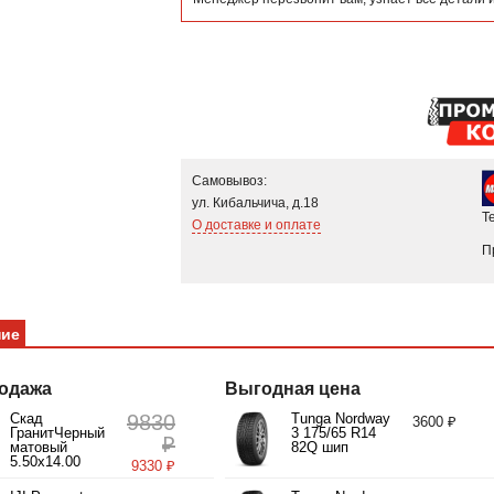
Самовывоз:
ул. Кибальчича, д.18
Т
О доставке и оплате
П
ние
одажа
Выгодная цена
Скад
9830
Tunga Nordway
3600 ₽
ГранитЧерный
3 175/65 R14
₽
матовый
82Q шип
5.50x14.00
9330 ₽
4/98.00 ET35
d58.60