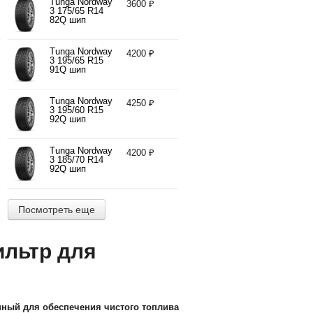
Tunga Nordway
3600 ₽
3 175/65 R14
82Q шип
Tunga Nordway
4200 ₽
3 195/65 R15
91Q шип
Tunga Nordway
4250 ₽
3 195/60 R15
92Q шип
Tunga Nordway
4200 ₽
3 185/70 R14
92Q шип
Посмотреть еще
ильтр для
анный для обеспечения чистого топлива