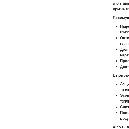
и оптим
другие в
Преимуще
Наде
изно
Опти
плав
Долг
наде
Прос
Дост
Выбирая 
Защи
топл
Экон
топл
Сниж
Повы
мощн
Alco Fi