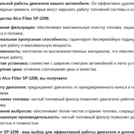
альной работы двигателя вашего автомобиля.
Он эффективно удаляет 
редные примеси, которые могут нарушить работу топливной системы и с
ства Alco Filter SP-1298:
жная фильтрация:
обеспечивает максимальную очистку топлива, защи
са и поломок.
мальная пропускная способность:
гарантирует бесперебойную подачу
ную работу и максимальную мощность.
овечность:
изготовлен из высококачественных материалов, что обеспе
жную работу.
тая установка:
совместим с широким спектром автомобилей и легко уст
упная цена:
отличное соотношение цены и качества.
Alco Filter SP-1298, вы получаете:
ту двигателя:
предохраняет двигатель от преждевременного износа и 
ивом.
омию топлива:
чистый топливный фильтр позволяет двигателю работа
ива.
ение выбросов:
обеспечивает более чистое сгорание топлива, сокращ
шенную производительность:
чистый топливный фильтр позволяет д
остью и плавностью.
lter SP-1298 - ваш выбор для эффективной работы двигателя и долг