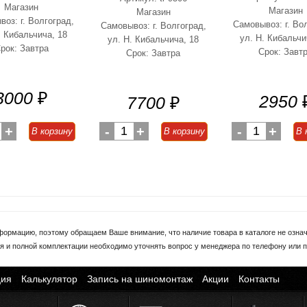
Магазин
Магазин
Магазин
оз: г. Волгоград,
Самовывоз: г. Во
Самовывоз: г. Волгоград,
. Кибальчича, 18
ул. Н. Кибальчи
ул. Н. Кибальчича, 18
рок: Завтра
Срок: Завт
Срок: Завтра
3000
₽
2950
7700
₽
+
-
1
+
-
1
+
В корзину
В корзину
В 
формацию, поэтому обращаем Ваше внимание, что наличие товара в каталоге не означа
я и полной комплектации необходимо уточнять вопрос у менеджера по телефону или п
ия
Калькулятор
Запись на шиномонтаж
Акции
Контакты