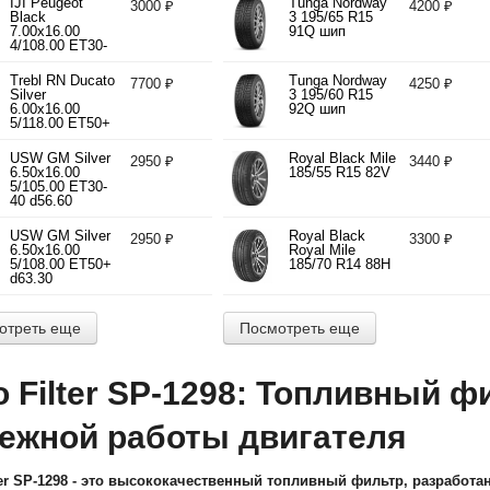
IJI Peugeot
Tunga Nordway
3000 ₽
4200 ₽
Black
3 195/65 R15
7.00x16.00
91Q шип
4/108.00 ET30-
40 d65.10
Trebl RN Ducato
Tunga Nordway
7700 ₽
4250 ₽
Silver
3 195/60 R15
6.00x16.00
92Q шип
5/118.00 ET50+
d71.10
USW GM Silver
Royal Black Mile
2950 ₽
3440 ₽
6.50x16.00
185/55 R15 82V
5/105.00 ET30-
40 d56.60
USW GM Silver
Royal Black
2950 ₽
3300 ₽
6.50x16.00
Royal Mile
5/108.00 ET50+
185/70 R14 88H
d63.30
отреть еще
Посмотреть еще
o Filter SP-1298: Топливный ф
ежной работы двигателя
lter SP-1298 - это высококачественный топливный фильтр, разработ