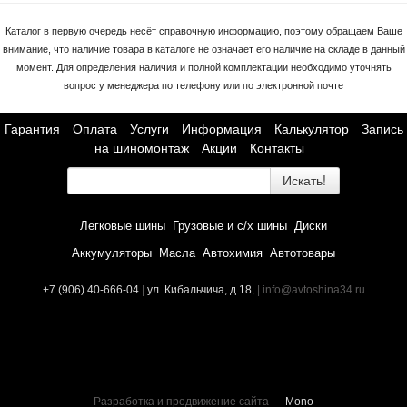
Каталог в первую очередь несёт справочную информацию, поэтому обращаем Ваше
внимание, что наличие товара в каталоге не означает его наличие на складе в данный
момент. Для определения наличия и полной комплектации необходимо уточнять
вопрос у менеджера по телефону или по электронной почте
Гарантия
Оплата
Услуги
Информация
Калькулятор
Запись
на шиномонтаж
Акции
Контакты
Искать!
Легковые шины
Грузовые и с/х шины
Диски
Аккумуляторы
Масла
Автохимия
Автотовары
+7 (906) 40-666-04
|
ул. Кибальчича, д.18
, | info@avtoshina34.ru
Разработка и продвижение сайта —
Mono