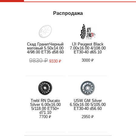
Распродажа
Скад ГранитЧерный
IJI Peugeot Black
матовый 5.50x14.00
7.00x16.00 4/108.00
4/98.00 ET35 d58.60
ET30-40 d65.10
9830 ₽
3000 ₽
9330 ₽
Trebl RN Ducato
USW GM Silver
Silver 6.00x16.00
6.50x16.00 5/105.00
5/118.00 ET50+
ET30-40 d56.60
d71.10
7700 ₽
2950 ₽