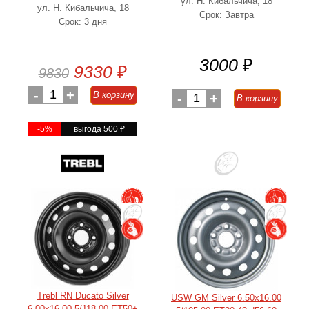
ул. Н. Кибальчича, 18
ул. Н. Кибальчича, 18
Срок: Завтра
Срок: 3 дня
3000
₽
9330
₽
9830
-
1
+
В корзину
-
1
+
В корзину
-5%
выгода 500
₽
Trebl RN Ducato Silver
USW GM Silver 6.50x16.00
6.00x16.00 5/118.00 ET50+