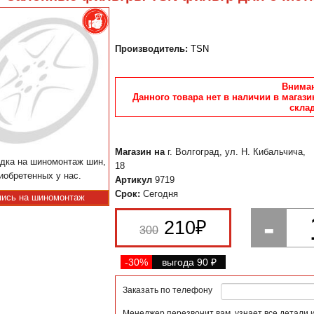
Производитель:
TSN
Вниман
Данного товара нет в наличии в магази
склад
Магазин на
г. Волгоград, ул. Н. Кибальчича,
дка на шиномонтаж шин,
18
иобретенных у нас.
Артикул
9719
Срок:
Сегодня
пись на шиномонтаж
-
210
₽
300
-30%
выгода 90
₽
Заказать по телефону
Менеджер перезвонит вам, узнает все детали 