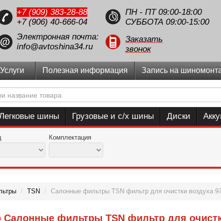
+7 (909) 383-28-88
ПН - ПТ 09:00-18:00
+7 (906) 40-666-04
СУББОТА 09:00-15:00
Электронная почта:
Заказать
info@avtoshina34.ru
звонок
Услуги
Полезная информация
Запись на шиномонт
Легковые шины
Грузовые и с/х шины
Диски
Акк
д
Комплектация
льтры
/
TSN
/
Салонные фильтры TSN фильтр для очистки воздуха 9
р Салонные фильтры TSN фильтр для очистк