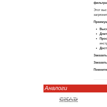
фильтра
Этот выс
загрязни
Преимущ
Высо
Длит
Прос
инст
Дост
Заказат
Заказат
Помните
Аналоги