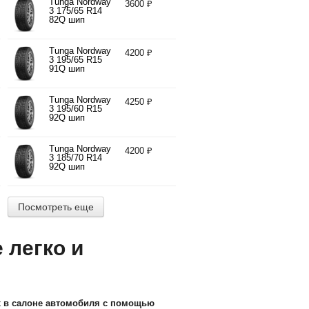
Tunga Nordway
3600 ₽
3 175/65 R14
82Q шип
Tunga Nordway
4200 ₽
3 195/65 R15
91Q шип
Tunga Nordway
4250 ₽
3 195/60 R15
92Q шип
Tunga Nordway
4200 ₽
3 185/70 R14
92Q шип
Посмотреть еще
 легко и
ух в салоне автомобиля с помощью