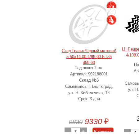
IJI Peug
Скад ГранитЧерный матовый
4/108.
5.50x14.00 4/98.00 ET35
d58.60
По
Под заказ 2 шт.
Ар
Артикул: 902188001
Склад №8
Самовыв
Самовывоз: г. Волгоград,
ул. Н
ул. Н. Кибальчича, 18
С
Срок: 3 дня
9330
₽
9830
-
1
+
В корзину
-
1