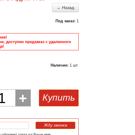
← Назад
Под заказ:
1
ие!
не, доступен предзаказ с удаленного
а!
Наличие:
1 шт.
1
+
Купить
Жду звонка
и оформит заказ на Ваше имя.