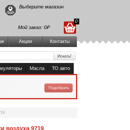
Выберите магазин
0
Мой заказ:
0₽
аж
Акции
Контакты
Искать!
умуляторы
Масла
ТО авто
Подобрать
719
и воздуха 9719