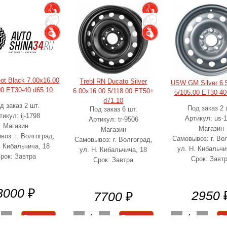
eot Black 7.00x16.00
Trebl RN Ducato Silver
USW GM Silver 6.
00 ET30-40 d65.10
6.00x16.00 5/118.00 ET50+
5/105.00 ET30-40
d71.10
д заказ 2 шт.
Под заказ 2 
Под заказ 6 шт.
тикул: ij-1798
Артикул: us-
Артикул: tr-9506
Магазин
Магазин
Магазин
оз: г. Волгоград,
Самовывоз: г. Во
Самовывоз: г. Волгоград,
. Кибальчича, 18
ул. Н. Кибальчи
ул. Н. Кибальчича, 18
рок: Завтра
Срок: Завт
Срок: Завтра
3000
₽
2950
7700
₽
+
-
1
+
-
1
+
В корзину
В корзину
В 