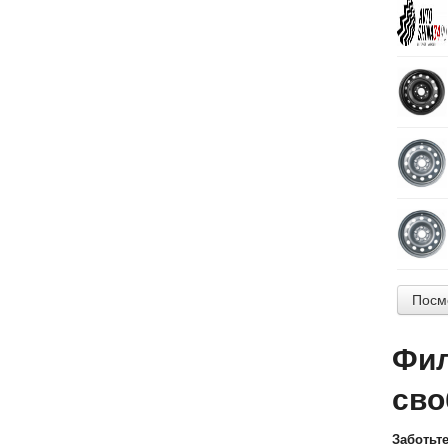
Посм
Фил
сво
Заботьт