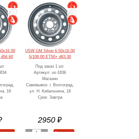
50x16.00
USW GM Silver 6.50x16.00
 d56.60
5/108.00 ET50+ d63.30
шт.
Под заказ 1 шт.
1834
Артикул: us-1836
Магазин
лгоград,
Самовывоз: г. Волгоград,
ча, 18
ул. Н. Кибальчича, 18
ра
Срок: Завтра
₽
2950
₽
-
1
+
корзину
В корзину