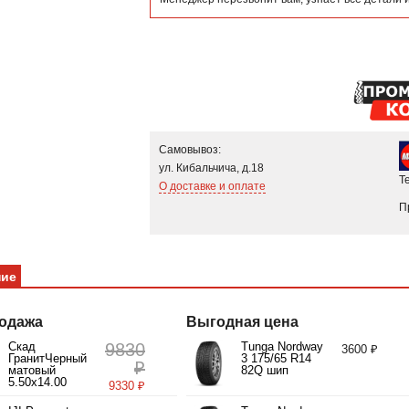
Самовывоз:
ул. Кибальчича, д.18
Т
О доставке и оплате
П
ние
одажа
Выгодная цена
Скад
9830
Tunga Nordway
3600 ₽
ГранитЧерный
3 175/65 R14
₽
матовый
82Q шип
5.50x14.00
9330 ₽
4/98.00 ET35
d58.60