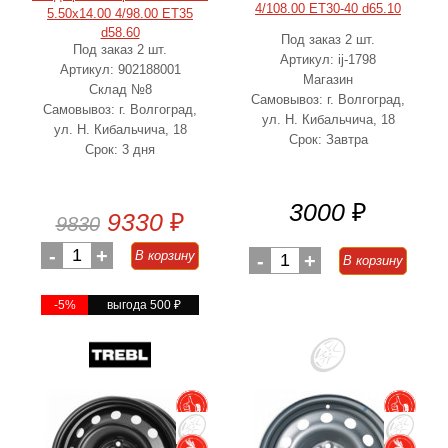
4/108.00 ET30-40 d65.10
5.50x14.00 4/98.00 ET35
d58.60
Под заказ 2 шт.
Под заказ 2 шт.
Артикул: ij-1798
Артикул: 902188001
Магазин
Склад №8
Самовывоз: г. Волгоград,
Самовывоз: г. Волгоград,
ул. Н. Кибальчича, 18
ул. Н. Кибальчича, 18
Срок: Завтра
Срок: 3 дня
3000
₽
9330
₽
9830
-
1
+
В корзину
-
1
+
В корзину
-5%
выгода 500
₽