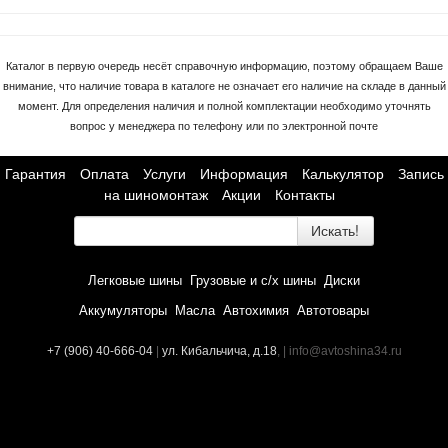
Каталог в первую очередь несёт справочную информацию, поэтому обращаем Ваше
внимание, что наличие товара в каталоге не означает его наличие на складе в данный
момент. Для определения наличия и полной комплектации необходимо уточнять
вопрос у менеджера по телефону или по электронной почте
Гарантия
Оплата
Услуги
Информация
Калькулятор
Запись
на шиномонтаж
Акции
Контакты
Искать!
Легковые шины
Грузовые и с/х шины
Диски
Аккумуляторы
Масла
Автохимия
Автотовары
+7 (906) 40-666-04
|
ул. Кибальчича, д.18
, | info@avtoshina34.ru