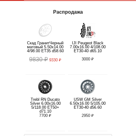
Распродажа
Скад ГранитЧерный
IJI Peugeot Black
матовый 5.50x14.00
7.00x16.00 4/108.00
4/98.00 ET35 d58.60
ET30-40 d65.10
9830 ₽
3000 ₽
9330 ₽
Trebl RN Ducato
USW GM Silver
Silver 6.00x16.00
6.50x16.00 5/105.00
5/118.00 ET50+
ET30-40 d56.60
d71.10
7700 ₽
2950 ₽