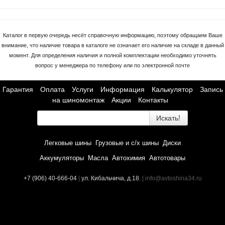
Каталог в первую очередь несёт справочную информацию, поэтому обращаем Ваше
внимание, что наличие товара в каталоге не означает его наличие на складе в данный
момент. Для определения наличия и полной комплектации необходимо уточнять
вопрос у менеджера по телефону или по электронной почте
Гарантия
Оплата
Услуги
Информация
Калькулятор
Запись
на шиномонтаж
Акции
Контакты
Искать!
Легковые шины
Грузовые и с/х шины
Диски
Аккумуляторы
Масла
Автохимия
Автотовары
+7 (906) 40-666-04
|
ул. Кибальчича, д.18
, | info@avtoshina34.ru