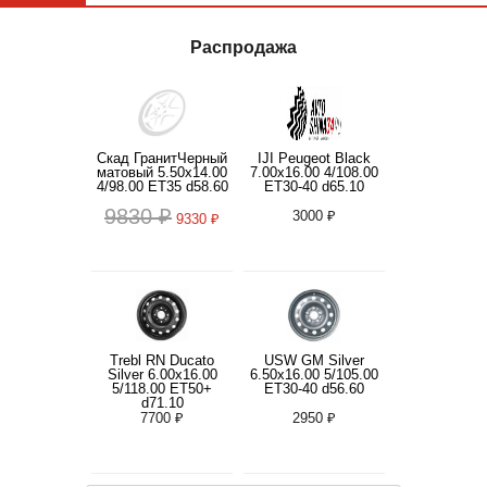
Распродажа
Скад ГранитЧерный
IJI Peugeot Black
матовый 5.50x14.00
7.00x16.00 4/108.00
4/98.00 ET35 d58.60
ET30-40 d65.10
9830 ₽
3000 ₽
9330 ₽
Trebl RN Ducato
USW GM Silver
Silver 6.00x16.00
6.50x16.00 5/105.00
5/118.00 ET50+
ET30-40 d56.60
d71.10
7700 ₽
2950 ₽