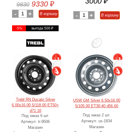
3000
₽
9330
₽
9830
-
1
+
В корзину
-
1
+
В корзину
-5%
выгода 500
₽
Trebl RN Ducato Silver
USW GM Silver 6.50x16.00
6.00x16.00 5/118.00 ET50+
5/105.00 ET30-40 d56.60
d71.10
Под заказ 2 шт.
Под заказ 6 шт.
Артикул: us-1834
Артикул: tr-9506
Магазин
Магазин