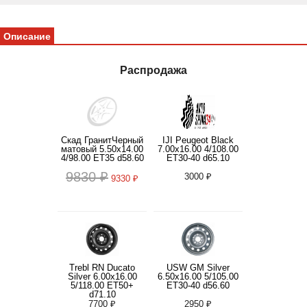
Описание
Распродажа
Скад ГранитЧерный
IJI Peugeot Black
матовый 5.50x14.00
7.00x16.00 4/108.00
4/98.00 ET35 d58.60
ET30-40 d65.10
9830 ₽
3000 ₽
9330 ₽
Trebl RN Ducato
USW GM Silver
Silver 6.00x16.00
6.50x16.00 5/105.00
5/118.00 ET50+
ET30-40 d56.60
d71.10
7700 ₽
2950 ₽