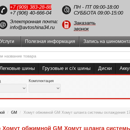
+7 (909) 383-28-88
ПН - ПТ 09:00-18:00
+7 (906) 40-666-04
СУББОТА 09:00-15:00
Электронная почта:
Заказать
info@avtoshina34.ru
звонок
Услуги
Полезная информация
Запись на шиномонт
Легковые шины
Грузовые и с/х шины
Диски
Акк
д
Комплектация
ной
/
GM
/
Хомут обжимной GM Хомут шланга системы охлаждения 1
р Хомут обжимной GM Хомут шланга систем