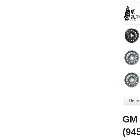
Посм
GM 
(94