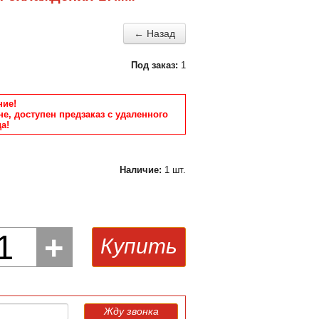
← Назад
Под заказ:
1
ие!
не, доступен предзаказ с удаленного
а!
Наличие:
1 шт.
1
+
Купить
Жду звонка