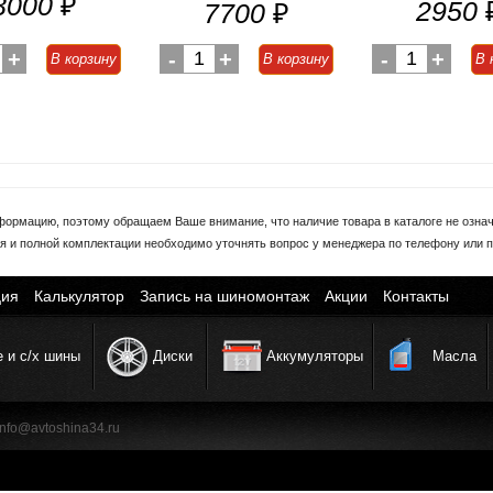
3000
₽
2950
7700
₽
+
-
1
+
-
1
+
В корзину
В корзину
В 
формацию, поэтому обращаем Ваше внимание, что наличие товара в каталоге не означа
я и полной комплектации необходимо уточнять вопрос у менеджера по телефону или п
ия
Калькулятор
Запись на шиномонтаж
Акции
Контакты
е и с/х шины
Диски
Аккумуляторы
Масла
| info@avtoshina34.ru