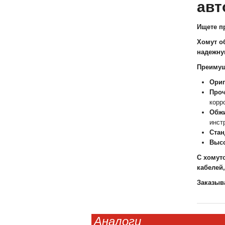
авт
Ищете п
Хомут о
надежну
Преимущ
Ориг
Проч
корр
Обж
инст
Стан
Высо
С хомут
кабелей,
Заказыв
Аналоги