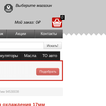
Выберите магазин
0
Мой заказ:
0₽
аж
Акции
Контакты
Искать!
умуляторы
Масла
ТО авто
Подобрать
7мм 94530038
ы охлаждения 17мм