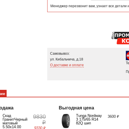
Менеджер перезвонит вам, узнает все детали 
Самовывоз:
ул. Кибальчича, д.18
Т
О доставке и оплате
П
ние
одажа
Выгодная цена
Скад
9830
Tunga Nordway
3600 ₽
ГранитЧерный
3 175/65 R14
₽
матовый
82Q шип
5.50x14.00
9330 ₽