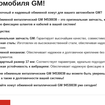
омобиля GM!
рочный и надежный обжимной хомут для вашего автомобиля GM?
бжимной металлический GM 94530038 – это оригинальная запчасть, 
ю фиксацию шлангов и кабелей в вашей системе!
ества:
инальная запчасть GM:
Гарантирует высочайшее качество, совместимо
ная сталь:
Изготовлен из высококачественной стали, обеспечивая наде
озии.
имной механизм:
Обеспечивает надежное и долговечное крепление без
рументов.
дартный размер 17 мм:
Соответствует параметрам, идеально подходит
кая устойчивость к вибрациям:
Обеспечивает надежную фиксацию в 
ом обжимным металлическим GM 94530038 вы можете быть уверены
 а также в долговечности вашей системы!
айте хомут обжимной металлический GM 94530038 уже сегодня!