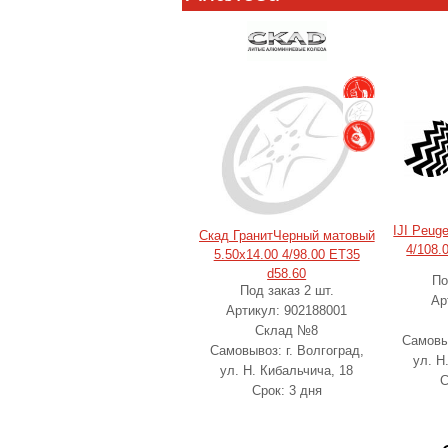
IJI Peug
Скад ГранитЧерный матовый
4/108.
5.50x14.00 4/98.00 ET35
d58.60
По
Под заказ 2 шт.
Ар
Артикул: 902188001
Склад №8
Самовыв
Самовывоз: г. Волгоград,
ул. Н
ул. Н. Кибальчича, 18
С
Срок: 3 дня