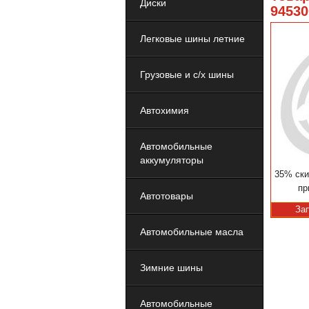
Диски
94530
Легковые шины летние
Грузовые и с/х шины
Автохимия
Автомобильные
аккумуляторы
35% ски
пр
Автотовары
За
Автомобильные масла
Зимние шины
Автомобильные