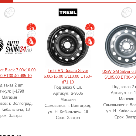
eot Black 7.00x16.00
Trebl RN Ducato Silver
USW GM Silver 6.
00 ET30-40 d65.10
6.00x16.00 5/118.00 ET50+
5/105.00 ET30-40
d71.10
д заказ 2 шт.
Под заказ 2 
Под заказ 6 шт.
тикул: ij-1798
Артикул: us-
Артикул: tr-9506
Магазин
Магазин
Магазин
оз: г. Волгоград,
Самовывоз: г. Во
Самовывоз: г. Волгоград,
. Кибальчича, 18
ул. Н. Кибальчи
ул. Н. Кибальчича, 18
рок: Завтра
Срок: Завт
Срок: Завтра