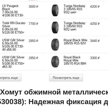
4/98.00 ET35
d58.60
IJI Peugeot
Tunga Nordway
3000 ₽
4200 ₽
Black
3 195/65 R15
7.00x16.00
91Q шип
4/108.00 ET30-
40 d65.10
Trebl RN Ducato
Tunga Nordway
7700 ₽
4250 ₽
Silver
3 195/60 R15
6.00x16.00
92Q шип
5/118.00 ET50+
d71.10
USW GM Silver
Royal Black Mile
2950 ₽
3440 ₽
6.50x16.00
185/55 R15 82V
5/105.00 ET30-
40 d56.60
USW GM Silver
Royal Black
2950 ₽
3300 ₽
6.50x16.00
Royal Mile
5/108.00 ET50+
185/70 R14 88H
d63.30
отреть еще
Посмотреть еще
Хомут обжимной металлическ
530038): Надежная фиксация 