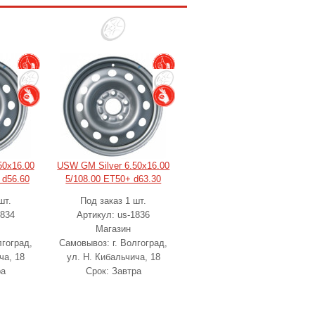
50x16.00
USW GM Silver 6.50x16.00
 d56.60
5/108.00 ET50+ d63.30
шт.
Под заказ 1 шт.
1834
Артикул: us-1836
Магазин
лгоград,
Самовывоз: г. Волгоград,
ча, 18
ул. Н. Кибальчича, 18
ра
Срок: Завтра