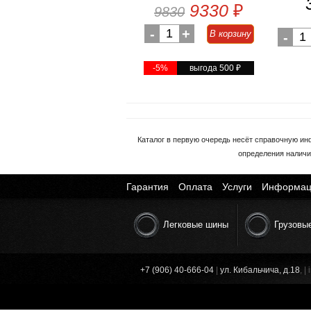
9330
₽
9830
-
1
+
В корзину
-
1
-5%
выгода 500
₽
Каталог в первую очередь несёт справочную ин
определения наличи
Гарантия
Оплата
Услуги
Информац
Легковые шины
Грузовы
+7 (906) 40-666-04
|
ул. Кибальчича, д.18
, 