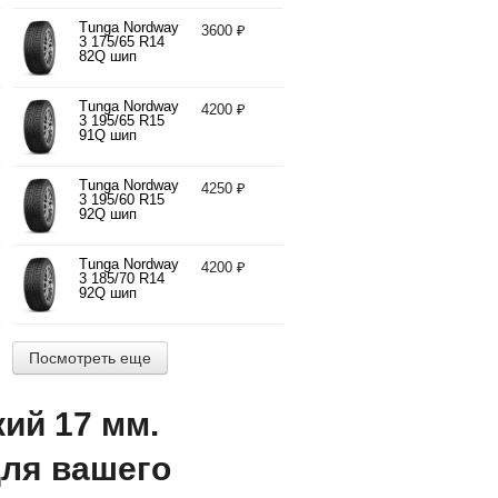
R14 82H
Tunga Nordway
3600 ₽
3 175/65 R14
82Q шип
Tunga Nordway
4200 ₽
3 195/65 R15
91Q шип
Tunga Nordway
4250 ₽
3 195/60 R15
92Q шип
Tunga Nordway
4200 ₽
3 185/70 R14
92Q шип
Посмотреть еще
ий 17 мм.
для вашего