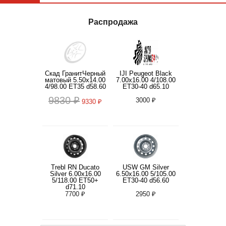
Распродажа
Скад ГранитЧерный
IJI Peugeot Black
матовый 5.50x14.00
7.00x16.00 4/108.00
4/98.00 ET35 d58.60
ET30-40 d65.10
9830 ₽
3000 ₽
9330 ₽
Trebl RN Ducato
USW GM Silver
Silver 6.00x16.00
6.50x16.00 5/105.00
5/118.00 ET50+
ET30-40 d56.60
d71.10
7700 ₽
2950 ₽