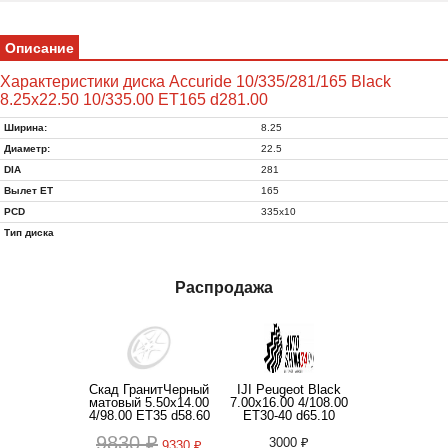
Описание
Характеристики диска Accuride 10/335/281/165 Black
8.25x22.50 10/335.00 ET165 d281.00
Ширина:
8.25
Диаметр:
22.5
DIA
281
Вылет ET
165
PCD
335x10
Тип диска
Распродажа
Скад ГранитЧерный
IJI Peugeot Black
матовый 5.50x14.00
7.00x16.00 4/108.00
4/98.00 ET35 d58.60
ET30-40 d65.10
9830 ₽
3000 ₽
9330 ₽