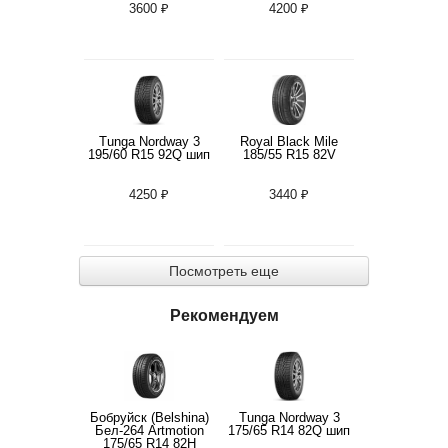
3600 ₽
4200 ₽
Tunga Nordway 3
Royal Black Mile
195/60 R15 92Q шип
185/55 R15 82V
4250 ₽
3440 ₽
Посмотреть еще
Рекомендуем
Бобруйск (Belshina)
Tunga Nordway 3
Бел-264 Artmotion
175/65 R14 82Q шип
175/65 R14 82H