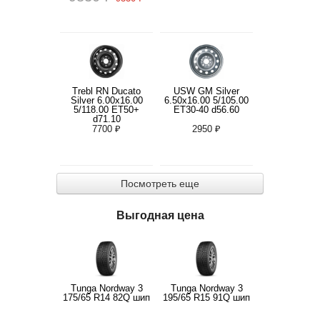
Trebl RN Ducato
USW GM Silver
Silver 6.00x16.00
6.50x16.00 5/105.00
5/118.00 ET50+
ET30-40 d56.60
d71.10
7700 ₽
2950 ₽
Посмотреть еще
Выгодная цена
Tunga Nordway 3
Tunga Nordway 3
175/65 R14 82Q шип
195/65 R15 91Q шип