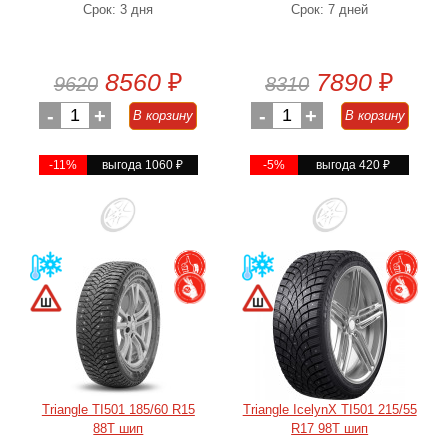
Срок: 3 дня
Срок: 7 дней
8560
₽
7890
₽
9620
8310
-
1
+
-
1
+
В корзину
В корзину
-11%
выгода 1060
₽
-5%
выгода 420
₽
Triangle TI501 185/60 R15
Triangle IcelynX TI501 215/55
88T шип
R17 98T шип