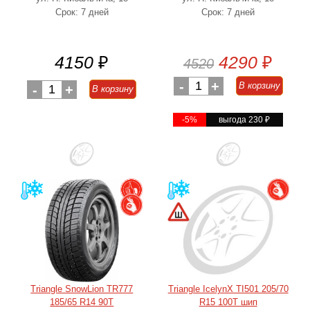
Срок: 7 дней
Срок: 7 дней
4150
₽
4290
₽
4520
-
1
+
В корзину
-
1
+
В корзину
-5%
выгода 230
₽
Triangle SnowLion TR777
Triangle IcelynX TI501 205/70
185/65 R14 90T
R15 100T шип