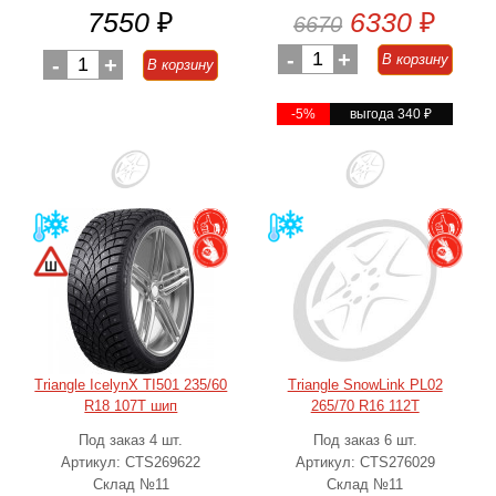
7550
₽
6330
₽
6670
-
1
+
В корзину
-
1
+
В корзину
-5%
выгода 340
₽
Triangle IcelynX TI501 235/60
Triangle SnowLink PL02
R18 107T шип
265/70 R16 112T
Под заказ 4 шт.
Под заказ 6 шт.
Артикул: CTS269622
Артикул: CTS276029
Склад №11
Склад №11