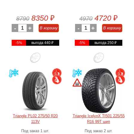
8350
₽
4720
₽
8790
4970
-
1
+
-
1
+
В корзину
В корзину
-5%
выгода 440
₽
-5%
выгода 250
₽
Triangle PL02 275/50 R20
Triangle IcelynX TI501 225/55
113V
R16 99T шип
Под заказ 1 шт.
Под заказ 2 шт.