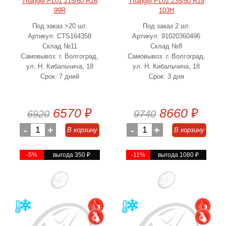
Triangle PL01 215/60 R16
Triangle PL02 235/50 R19
99R
103H
Под заказ >20 шт.
Под заказ 2 шт.
Артикул: CTS164358
Артикул: 91020360496
Склад №11
Склад №8
Самовывоз: г. Волгоград,
Самовывоз: г. Волгоград,
ул. Н. Кибальчича, 18
ул. Н. Кибальчича, 18
Срок: 7 дней
Срок: 3 дня
6570
₽
8660
₽
6920
9740
-
1
+
-
1
+
В корзину
В корзину
-5%
выгода 350
₽
-11%
выгода 1080
₽