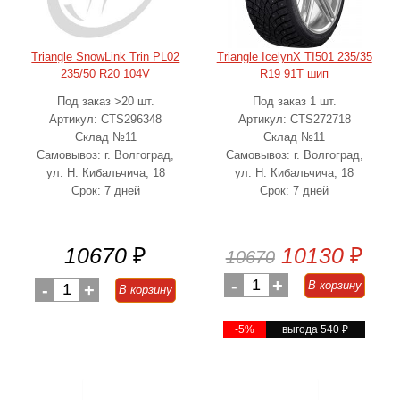
Triangle SnowLink Trin PL02
Triangle IcelynX TI501 235/35
235/50 R20 104V
R19 91T шип
Под заказ >20 шт.
Под заказ 1 шт.
Артикул: CTS296348
Артикул: CTS272718
Склад №11
Склад №11
Самовывоз: г. Волгоград,
Самовывоз: г. Волгоград,
ул. Н. Кибальчича, 18
ул. Н. Кибальчича, 18
Срок: 7 дней
Срок: 7 дней
10670
₽
10130
₽
10670
-
1
+
В корзину
-
1
+
В корзину
-5%
выгода 540
₽