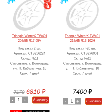
Triangle WinterX TW401
Triangle WinterX TW401
205/55 R17 95V
215/65 R16 102H
Под заказ 2 шт.
Под заказ >20 шт.
Артикул: CTS236224
Артикул: CTS276001
Склад №11
Склад №11
Самовывоз: г. Волгоград,
Самовывоз: г. Волгоград,
ул. Н. Кибальчича, 18
ул. Н. Кибальчича, 18
Срок: 7 дней
Срок: 7 дней
6810
₽
7400
₽
7170
-
1
+
В корзину
-
1
+
В корзину