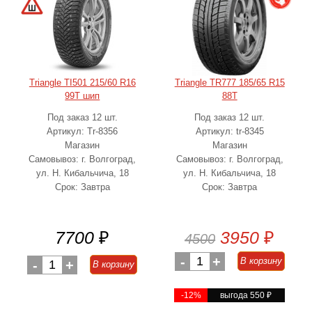
Triangle TI501 215/60 R16
Triangle TR777 185/65 R15
99T шип
88T
Под заказ 12 шт.
Под заказ 12 шт.
Артикул: Tr-8356
Артикул: tr-8345
Магазин
Магазин
Самовывоз: г. Волгоград,
Самовывоз: г. Волгоград,
ул. Н. Кибальчича, 18
ул. Н. Кибальчича, 18
Срок: Завтра
Срок: Завтра
7700
₽
3950
₽
4500
-
1
+
В корзину
-
1
+
В корзину
-12%
выгода 550
₽