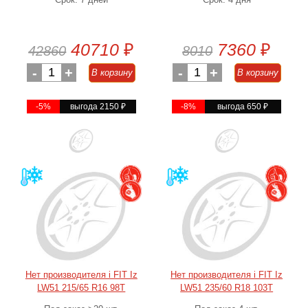
40710
₽
7360
₽
42860
8010
-
1
+
-
1
+
В корзину
В корзину
-5%
выгода 2150
₽
-8%
выгода 650
₽
Нет производителя i FIT Iz
Нет производителя i FIT Iz
LW51 215/65 R16 98T
LW51 235/60 R18 103T