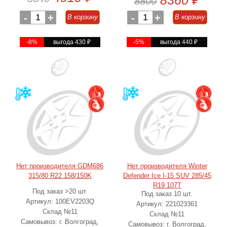
8360
₽
8800
-
1
+
-
1
+
В корзину
В корзину
-8%
выгода 430
₽
-5%
выгода 440
₽
Нет производителя GDM686
Нет производителя Winter
315/80 R22 158/150K
Defender Ice I-15 SUV 285/45
R19 107T
Под заказ >20 шт.
Под заказ 10 шт.
Артикул: 100EV2203Q
Артикул: 221023361
Склад №11
Склад №11
Самовывоз: г. Волгоград,
Самовывоз: г. Волгоград,