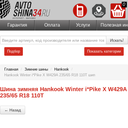
0
Гарантия
Оплата
Услуги
Полезная и
Искать!
Подбор
Показать категории
Главная
/
Зимние шины
/
Hankook
/
Hankook Winter i*Pike X W429A 235/65 R18 110T шип
Шина зимняя Hankook Winter i*Pike X W429A
235/65 R18 110T
← Назад