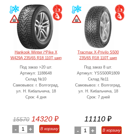
Hankook Winter i*Pike X
Tracmax X-Privilo S500
W429A 235/65 R18 110T шип
235/65 R18 110T шип
Под заказ >20 шт.
Под заказ 8 шт.
Артикул: 1188648
Артикул: YSS500R1809
Склад №10
Склад №11
Самовывоз: г. Волгоград,
Самовывоз: г. Волгоград,
ул. Н. Кибальчича, 18
ул. Н. Кибальчича, 18
Срок: 4 дня
Срок: 7 дней
14320
₽
11110
₽
15570
-
1
+
В корзину
-
1
+
В корзину