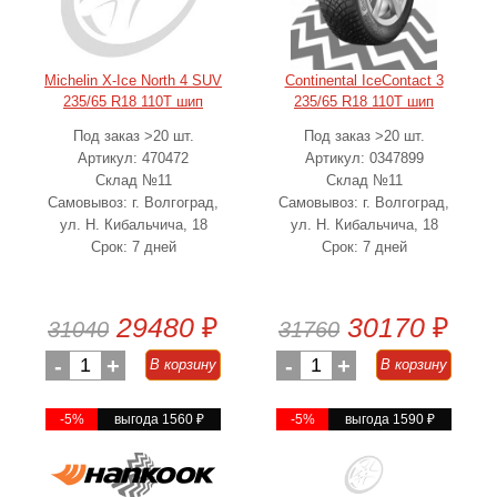
Michelin X-Ice North 4 SUV
Continental IceContact 3
235/65 R18 110T шип
235/65 R18 110T шип
Под заказ >20 шт.
Под заказ >20 шт.
Артикул: 470472
Артикул: 0347899
Склад №11
Склад №11
Самовывоз: г. Волгоград,
Самовывоз: г. Волгоград,
ул. Н. Кибальчича, 18
ул. Н. Кибальчича, 18
Срок: 7 дней
Срок: 7 дней
29480
₽
30170
₽
31040
31760
-
1
+
-
1
+
В корзину
В корзину
-5%
выгода 1560
₽
-5%
выгода 1590
₽