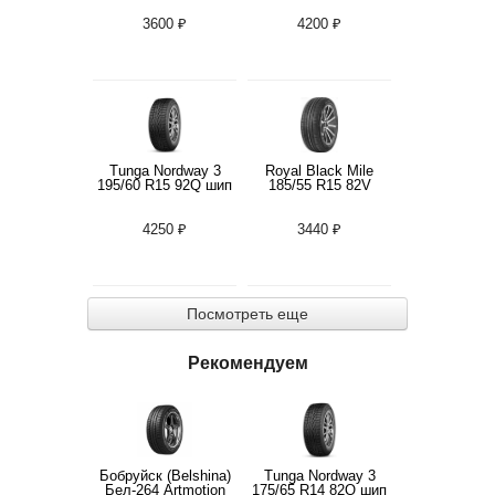
3600 ₽
4200 ₽
Tunga Nordway 3
Royal Black Mile
195/60 R15 92Q шип
185/55 R15 82V
4250 ₽
3440 ₽
Посмотреть еще
Рекомендуем
Бобруйск (Belshina)
Tunga Nordway 3
Бел-264 Artmotion
175/65 R14 82Q шип