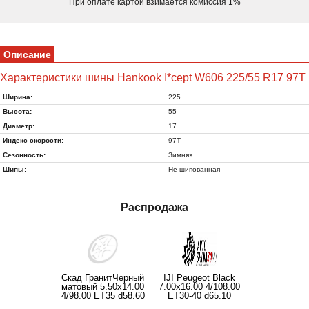
При оплате картой взимается комиссия 1%
Описание
Характеристики шины Hankook I*cept W606 225/55 R17 97T
Ширина:
225
Высота:
55
Диаметр:
17
Индекс скорости:
97T
Сезонность:
Зимняя
Шипы:
Не шипованная
Распродажа
Скад ГранитЧерный
IJI Peugeot Black
матовый 5.50x14.00
7.00x16.00 4/108.00
4/98.00 ET35 d58.60
ET30-40 d65.10