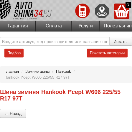
0
Гарантия
Оплата
Услуги
Полезная и
Искать!
Подбор
Показать категории
Главная
/
Зимние шины
/
Hankook
/
Hankook I*cept W606 225/55 R17 97T
Шина зимняя Hankook I*cept W606 225/55
R17 97T
← Назад