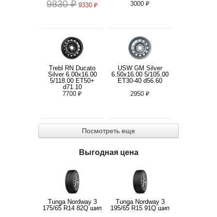
9830 ₽
3000 ₽
9330 ₽
Trebl RN Ducato
USW GM Silver
Silver 6.00x16.00
6.50x16.00 5/105.00
5/118.00 ET50+
ET30-40 d56.60
d71.10
7700 ₽
2950 ₽
Посмотреть еще
Выгодная цена
Tunga Nordway 3
Tunga Nordway 3
175/65 R14 82Q шип
195/65 R15 91Q шип