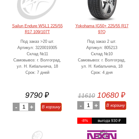
Sailun Endure WSL1 225/55
Yokohama IG50+ 225/55 R17
R17 109/107T
97Q
Под заказ >20 шт.
Под заказ 2 шт.
Артикул: 3220019305
Артикул: 805213
Склад №11
Склад №10
Самовывоз: г. Волгоград,
Самовывоз: г. Волгоград,
ул. Н. Кибальчича, 18
ул. Н. Кибальчича, 18
Срок: 7 дней
Срок: 4 дня
9790
₽
10680
₽
11610
-
1
+
В корзину
-
1
+
В корзину
-8%
выгода 930
₽