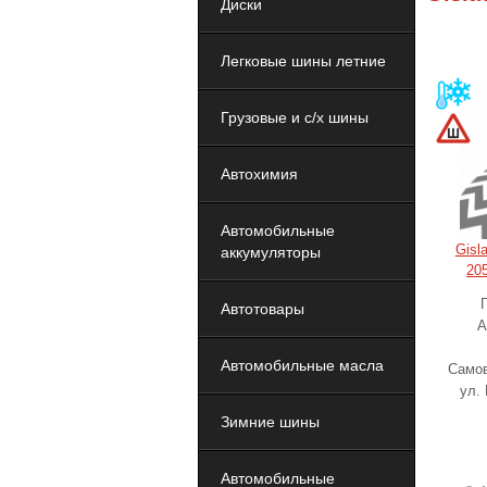
Диски
Легковые шины летние
Грузовые и с/х шины
Автохимия
Автомобильные
Gisl
аккумуляторы
20
Автотовары
А
Автомобильные масла
Самов
ул.
Зимние шины
Автомобильные