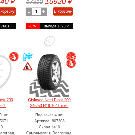
440
₽
15920
₽
17310
-
1
+
 корзину
В корзину
а 760
₽
-8%
выгода 1390
₽
rost 200
Gislaved Nord Frost 200
82T
245/50 R18 104T шип
0 шт.
Под заказ 4 шт.
95671
Артикул: 807308
10
Склад №10
лгоград,
Самовывоз: г. Волгоград,