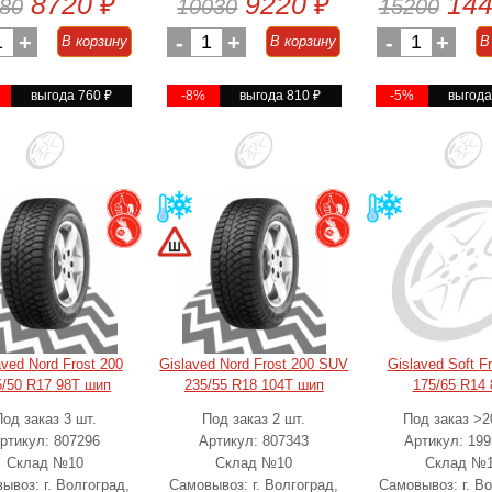
8720
₽
9220
₽
14
80
10030
15200
1
+
-
1
+
-
1
+
В корзину
В корзину
В
выгода 760
₽
-8%
выгода 810
₽
-5%
выгод
aved Nord Frost 200
Gislaved Nord Frost 200 SUV
Gislaved Soft F
5/50 R17 98T шип
235/55 R18 104T шип
175/65 R14 
Под заказ 3 шт.
Под заказ 2 шт.
Под заказ >2
ртикул: 807296
Артикул: 807343
Артикул: 19
Склад №10
Склад №10
Склад №
ывоз: г. Волгоград,
Самовывоз: г. Волгоград,
Самовывоз: г. Во