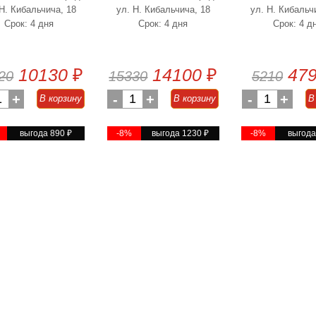
 Н. Кибальчича, 18
ул. Н. Кибальчича, 18
ул. Н. Кибальч
Срок: 4 дня
Срок: 4 дня
Срок: 4 д
10130
₽
14100
₽
47
20
15330
5210
1
+
-
1
+
-
1
+
В корзину
В корзину
В
выгода 890
₽
-8%
выгода 1230
₽
-8%
выгод