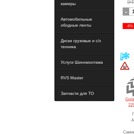
94
камеры
-
Автомобильные
ободные ленты
-8%
Диски грузовые и с/х
техника
Услуги Шиномонтажа
RVS Master
Запчасти для ТО
Gisl
22
А
Самов