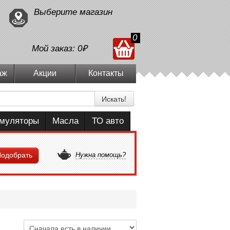
Выберите магазин
0
Мой заказ:
0₽
аж
Акции
Контакты
Искать!
умуляторы
Масла
ТО авто
одобрать
Нужна помощь?