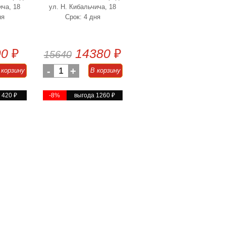
ича, 18
ул. Н. Кибальчича, 18
ня
Срок: 4 дня
90
₽
14380
₽
15640
-
1
+
 корзину
В корзину
а 420
₽
-8%
выгода 1260
₽