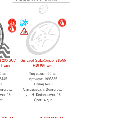
st 200 SUV
Gislaved SpikeControl 215/55
5T шип
R18 99T шип
0 шт.
Под заказ >20 шт.
48145
Артикул: 1995585
11
Склад №10
лгоград,
Самовывоз: г. Волгоград,
ича, 18
ул. Н. Кибальчича, 18
ей
Срок: 4 дня