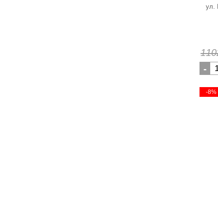
ул.
110
-
-8%