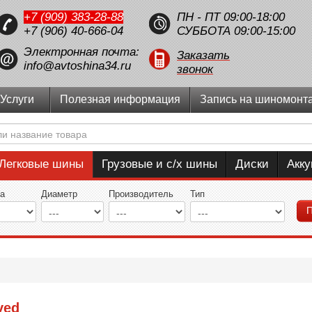
+7 (909) 383-28-88
ПН - ПТ 09:00-18:00
+7 (906) 40-666-04
СУББОТА 09:00-15:00
Электронная почта:
Заказать
info@avtoshina34.ru
звонок
Услуги
Полезная информация
Запись на шиномонт
Легковые шины
Грузовые и с/х шины
Диски
Акк
а
Диаметр
Производитель
Тип
П
ved