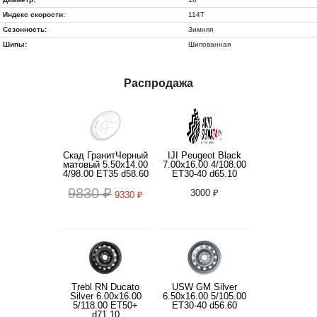
Индекс скорости:
114T
Сезонность:
Зимняя
Шипы:
Шипованная
Распродажа
Скад ГранитЧерный
IJI Peugeot Black
матовый 5.50x14.00
7.00x16.00 4/108.00
4/98.00 ET35 d58.60
ET30-40 d65.10
9830 ₽
3000 ₽
9330 ₽
Trebl RN Ducato
USW GM Silver
Silver 6.00x16.00
6.50x16.00 5/105.00
5/118.00 ET50+
ET30-40 d56.60
d71.10