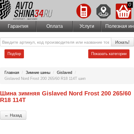
0
Гарантия
Оплата
Услуги
Полезная и
Искать!
Подбор
Показать категории
Главная
/
Зимние шины
/
Gislaved
/
Gislaved Nord Frost 200 265/60 R18 114T шип
Шина зимняя Gislaved Nord Frost 200 265/60
R18 114T
← Назад