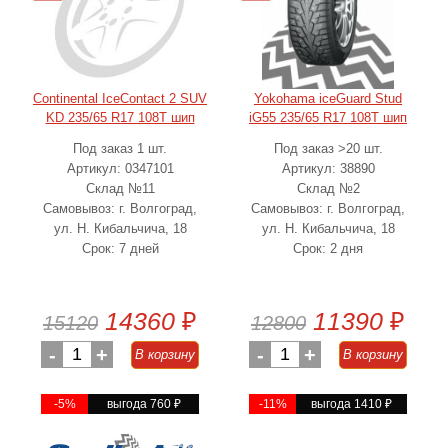
Continental IceContact 2 SUV
Yokohama iceGuard Stud
KD 235/65 R17 108T шип
iG55 235/65 R17 108T шип
Под заказ 1 шт.
Под заказ >20 шт.
Артикул: 0347101
Артикул: 38890
Склад №11
Склад №2
Самовывоз: г. Волгоград,
Самовывоз: г. Волгоград,
ул. Н. Кибальчича, 18
ул. Н. Кибальчича, 18
Срок: 7 дней
Срок: 2 дня
14360
₽
11390
₽
15120
12800
-
1
+
-
1
+
В корзину
В корзину
-5%
выгода 760
₽
-11%
выгода 1410
₽