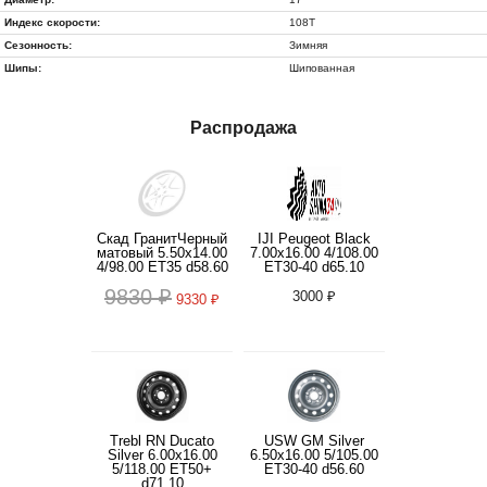
Индекс скорости:
108T
Сезонность:
Зимняя
Шипы:
Шипованная
Распродажа
Скад ГранитЧерный
IJI Peugeot Black
матовый 5.50x14.00
7.00x16.00 4/108.00
4/98.00 ET35 d58.60
ET30-40 d65.10
9830 ₽
3000 ₽
9330 ₽
Trebl RN Ducato
USW GM Silver
Silver 6.00x16.00
6.50x16.00 5/105.00
5/118.00 ET50+
ET30-40 d56.60
d71.10