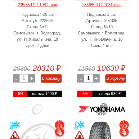
235/65 R17 108T шип
235/65 R17 108T шип
Под заказ >20 шт.
Под заказ 3 шт.
Артикул: 223636
Артикул: 807335
Склад №11
Склад №10
Самовывоз: г. Волгоград,
Самовывоз: г. Волгоград,
ул. Н. Кибальчича, 18
ул. Н. Кибальчича, 18
Срок: 7 дней
Срок: 4 дня
28310
₽
10630
₽
29800
11560
-
1
+
-
1
+
В корзину
В корзину
-5%
выгода 1490
₽
-8%
выгода 930
₽