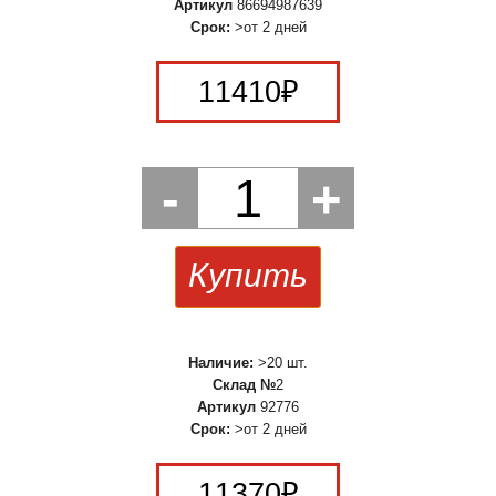
Артикул
86694987639
Срок:
>от 2 дней
11410
₽
-
1
+
Купить
Наличие:
>20 шт.
Склад №
2
Артикул
92776
Срок:
>от 2 дней
11370
₽