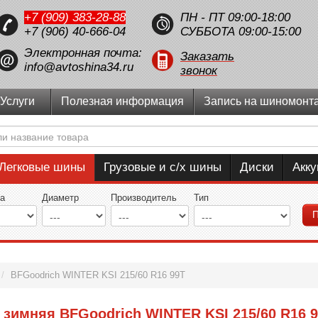
+7 (909) 383-28-88
ПН - ПТ 09:00-18:00
+7 (906) 40-666-04
СУББОТА 09:00-15:00
Электронная почта:
Заказать
info@avtoshina34.ru
звонок
Услуги
Полезная информация
Запись на шиномонт
Легковые шины
Грузовые и с/х шины
Диски
Акк
а
Диаметр
Производитель
Тип
П
/
BFGoodrich WINTER KSI 215/60 R16 99T
зимняя BFGoodrich WINTER KSI 215/60 R16 