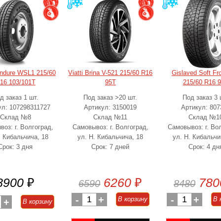
Endure WSL1 215/60
Viatti Brina V-521 215/60 R16
Gislaved Soft Fr
16 103/101T
95T
215/60 R16 
д заказ 1 шт.
Под заказ >20 шт.
Под заказ 3 
ул: 107298311727
Артикул: 3150019
Артикул: 807
Склад №8
Склад №11
Склад №1
оз: г. Волгоград,
Самовывоз: г. Волгоград,
Самовывоз: г. Во
. Кибальчича, 18
ул. Н. Кибальчича, 18
ул. Н. Кибальчи
Срок: 3 дня
Срок: 7 дней
Срок: 4 дн
8900
₽
6260
₽
780
6590
8480
-
1
+
-
1
+
В корзину
В 
+
В корзину