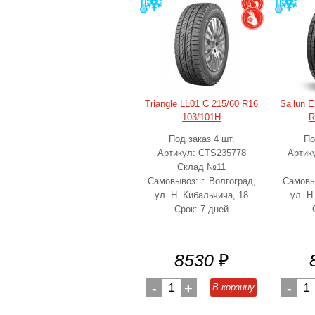
Triangle LL01 C 215/60 R16
Sailun 
103/101H
R
Под заказ 4 шт.
По
Артикул: CTS235778
Артик
Склад №11
Самовывоз: г. Волгоград,
Самовыв
ул. Н. Кибальчича, 18
ул. Н
Срок: 7 дней
8530
₽
-
1
+
-
1
В корзину