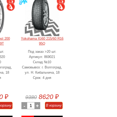
ost 200
Yokohama IG60 215/60 R16
99T
95Q
шт.
Под заказ >20 шт.
320
Артикул: 869021
0
Склад №10
лгоград,
Самовывоз: г. Волгоград,
ча, 18
ул. Н. Кибальчича, 18
я
Срок: 4 дня
0
₽
8620
₽
9380
-
1
+
корзину
В корзину