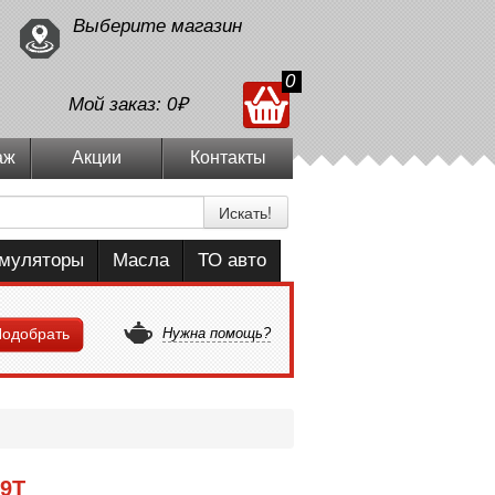
Выберите магазин
0
Мой заказ:
0₽
аж
Акции
Контакты
Искать!
умуляторы
Масла
ТО авто
одобрать
Нужна помощь?
99T