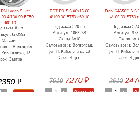
RN Logan Silver
RST R015 6.00x15.00
Trebl 64A50C S 6.
.00 4/100.00 ET50
4/100.00 ET50 d60.10
4/100.00 ET50 
d60.10
Под заказ >20 шт.
Под заказ >20
д заказ 8 шт.
Артикул: 1063258
Артикул: 678
икул: tz-3592
Склад №10
Склад №1
Магазин
Самовывоз: г. Волгоград,
Самовывоз: г. Во
оз: г. Волгоград,
ул. Н. Кибальчича, 18
ул. Н. Кибальчи
. Кибальчича, 18
Срок: 4 дня
Срок: 4 дн
рок: Завтра
7270
₽
247
2350
₽
7910
2610
-
1
+
-
1
+
В корзину
В 
+
В корзину
-8%
выгода 640
₽
-5%
выгода