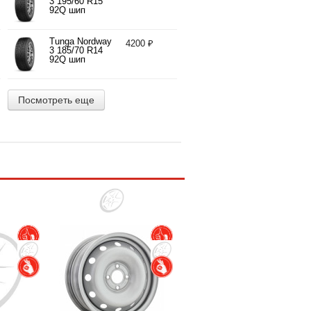
3 195/60 R15
92Q шип
Tunga Nordway
4200 ₽
3 185/70 R14
92Q шип
Посмотреть еще