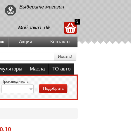
Выберите магазин
0
Мой заказ:
0₽
аж
Акции
Контакты
Искать!
умуляторы
Масла
ТО авто
Производитель
Подобрать
0.10