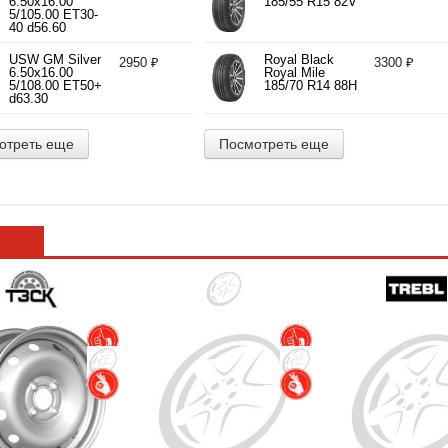
6.50x16.00
185/55 R15 82V
5/105.00 ET30-
40 d56.60
USW GM Silver
Royal Black
2950 ₽
3300 ₽
6.50x16.00
Royal Mile
5/108.00 ET50+
185/70 R14 88H
d63.30
отреть еще
Посмотреть еще