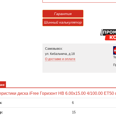
Гарантия
Шинный калькулятор
Самовывоз:
ул. Кибальчича, д.18
Т
О доставке и оплате
П
ние
ристики диска iFree Горизонт HB 6.00x15.00 4/100.00 ET50 
:
6
р:
15