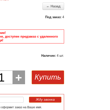
← Назад
Под заказ:
4
ие!
не, доступен предзаказ с удаленного
а!
Наличие:
4 шт.
1
+
Купить
Жду звонка
и оформит заказ на Ваше имя.