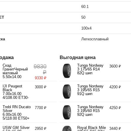
60.1
ET
50
100x4
ска
Легкосплавный
одажа
Выгодная цена
Скад
9830
Tunga Nordway
3600 ₽
ГранитЧерный
3 175/65 R14
₽
матовый
82Q шип
5.50x14.00
9330 ₽
4/98.00 ET35
d58.60
IJI Peugeot
Tunga Nordway
3000 ₽
4200 ₽
Black
3 195/65 R15
7.00x16.00
91Q шип
4/108.00 ET30-
40 d65.10
Trebl RN Ducato
Tunga Nordway
7700 ₽
4250 ₽
Silver
3 195/60 R15
6.00x16.00
92Q шип
5/118.00 ET50+
d71.10
USW GM Silver
Royal Black Mile
2950 ₽
3440 ₽