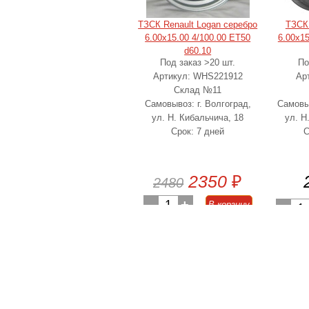
ТЗСК Renault Logan серебро
ТЗСК 
6.00x15.00 4/100.00 ET50
6.00x15
d60.10
Под заказ >20 шт.
По
Артикул: WHS221912
Арт
Склад №11
Самовывоз: г. Волгоград,
Самовыв
ул. Н. Кибальчича, 18
ул. Н
Срок: 7 дней
С
2350
₽
2480
-
1
+
В корзину
-
1
-5%
выгода 130
₽