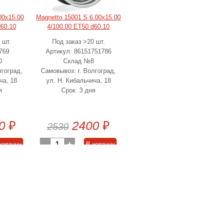
00x15.00
Magnetto 15001 S 6.00x15.00
d60.10
4/100.00 ET50 d60.10
 шт.
Под заказ >20 шт.
769
Артикул: 86151751786
0
Склад №8
лгоград,
Самовывоз: г. Волгоград,
ча, 18
ул. Н. Кибальчича, 18
я
Срок: 3 дня
0
₽
2400
₽
2530
-
1
+
корзину
В корзину
 140
₽
-5%
выгода 130
₽