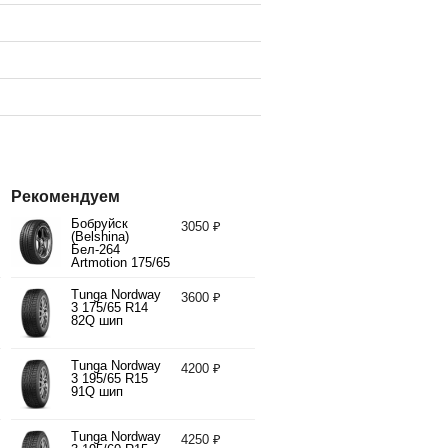
Рекомендуем
Бобруйск
3050 ₽
(Belshina)
Бел-264
Artmotion 175/65
R14 82H
Tunga Nordway
3600 ₽
3 175/65 R14
82Q шип
Tunga Nordway
4200 ₽
3 195/65 R15
91Q шип
Tunga Nordway
4250 ₽