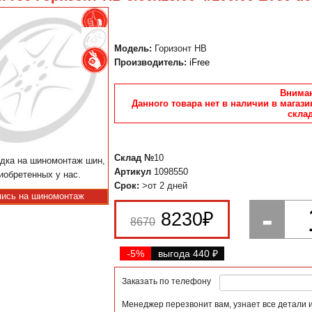
Модель:
Горизонт HB
Производитель:
iFree
Вниман
Данного товара нет в наличии в магази
склад
Склад №
10
дка на шиномонтаж шин,
Артикул
1098550
иобретенных у нас.
Срок:
>от 2 дней
пись на шиномонтаж
-
8230
₽
8670
-5%
выгода 440
₽
Заказать по телефону
Менеджер перезвонит вам, узнает все детали 