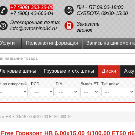
+7 (909) 383-28-88
ПН - ПТ 09:00-18:00
+7 (906) 40-666-04
СУББОТА 09:00-15:00
Электронная почта:
Заказать
info@avtoshina34.ru
звонок
Услуги
Полезная информация
Запись на шиномонт
Легковые шины
Грузовые и с/х шины
Диски
Акк
л-во отверстий
PCD
DIA
Вылет ET
Тип диска
онт HB 6.00x15.00 4/100.00 ET50 d60.10
iFree Горизонт HB 6.00x15.00 4/100.00 ET50 d6