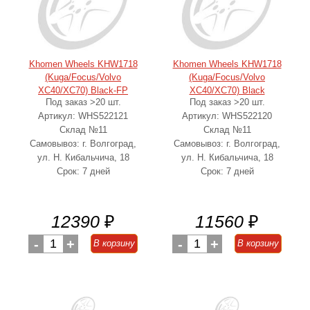
Khomen Wheels KHW1718
Khomen Wheels KHW1718
(Kuga/Focus/Volvo
(Kuga/Focus/Volvo
XC40/XC70) Black-FP
XC40/XC70) Black
Под заказ >20 шт.
Под заказ >20 шт.
7.00x17.00 5/108.00 ET50
7.00x17.00 5/108.00 ET50
Артикул: WHS522121
Артикул: WHS522120
d63.30
d63.30
Склад №11
Склад №11
Самовывоз: г. Волгоград,
Самовывоз: г. Волгоград,
ул. Н. Кибальчича, 18
ул. Н. Кибальчича, 18
Срок: 7 дней
Срок: 7 дней
12390
₽
11560
₽
-
1
+
-
1
+
В корзину
В корзину