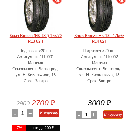
Кама Breeze (НК-132) 175/70
Кама Breeze HK-132 175/65
R13 82H
R14 82T
Под заказ >20 шт.
Под заказ >20 шт.
Артикул: нк-1110001
Артикул: нк-1110002
Магазин
Магазин
Самовывоз: г. Волгоград,
Самовывоз: г. Волгоград,
ул. Н. Кибальчича, 18
ул. Н. Кибальчича, 18
Срок: Завтра
Срок: Завтра
2700
₽
3000
₽
2900
-
1
+
В корзину
-
1
+
В корзину
-7%
выгода 200
₽