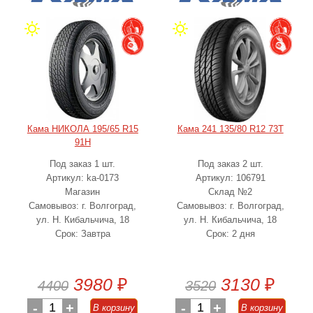
Кама НИКОЛА 195/65 R15
Кама 241 135/80 R12 73T
91H
Под заказ 1 шт.
Под заказ 2 шт.
Артикул: ka-0173
Артикул: 106791
Магазин
Склад №2
Самовывоз: г. Волгоград,
Самовывоз: г. Волгоград,
ул. Н. Кибальчича, 18
ул. Н. Кибальчича, 18
Срок: Завтра
Срок: 2 дня
3980
₽
3130
₽
4400
3520
-
1
+
-
1
+
В корзину
В корзину