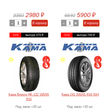
2980
₽
5900
₽
3350
6640
-
1
+
-
1
+
В корзину
В корзину
-11%
выгода 370
₽
-11%
выгода 740
₽
Кама Breeze HK-132 195/65
Кама 241 205/55 R16 91H
R15
Под заказ >20 шт.
Под заказ >20 шт.