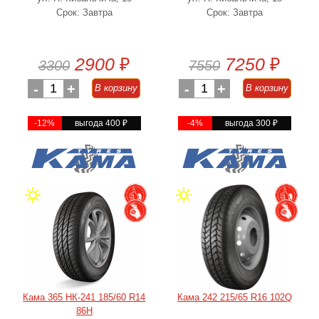
Срок: Завтра
Срок: Завтра
2900
₽
7250
₽
3300
7550
-
1
+
-
1
+
В корзину
В корзину
-12%
выгода 400
₽
-4%
выгода 300
₽
Кама 365 НК-241 185/60 R14
Кама 242 215/65 R16 102Q
86H