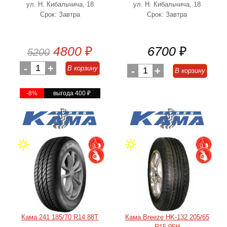
ул. Н. Кибальчича, 18
ул. Н. Кибальчича, 18
Срок: Завтра
Срок: Завтра
4800
₽
6700
₽
5200
-
1
+
В корзину
-
1
+
В корзину
-8%
выгода 400
₽
Кама 241 185/70 R14 88T
Кама Breeze HK-132 205/65
R15 95H