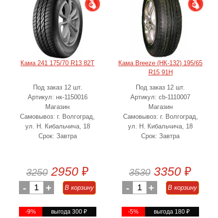
Кама 241 175/70 R13 82T
Кама Breeze (НК-132) 195/65
R15 91H
Под заказ 12 шт.
Под заказ 12 шт.
Артикул: нк-1150016
Артикул: cb-1110007
Магазин
Магазин
Самовывоз: г. Волгоград,
Самовывоз: г. Волгоград,
ул. Н. Кибальчича, 18
ул. Н. Кибальчича, 18
Срок: Завтра
Срок: Завтра
2950
₽
3350
₽
3250
3530
-
1
+
-
1
+
В корзину
В корзину
-9%
выгода 300
₽
-5%
выгода 180
₽