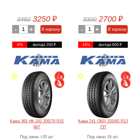
3250
₽
2700
₽
3450
3300
-
1
+
-
1
+
В корзину
В корзину
-6%
выгода 200
₽
-18%
выгода 600
₽
Кама 365 НК-242 205/70 R15
Кама 241 (365) 155/65 R13
96T
73Т
Под заказ >20 шт.
Под заказ 16 шт.