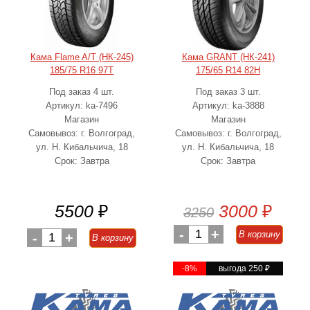
Кама Flame A/T (НК-245)
Кама GRANT (НК-241)
185/75 R16 97T
175/65 R14 82H
Под заказ 4 шт.
Под заказ 3 шт.
Артикул: ka-7496
Артикул: ka-3888
Магазин
Магазин
Самовывоз: г. Волгоград,
Самовывоз: г. Волгоград,
ул. Н. Кибальчича, 18
ул. Н. Кибальчича, 18
Срок: Завтра
Срок: Завтра
5500
₽
3000
₽
3250
-
1
+
В корзину
-
1
+
В корзину
-8%
выгода 250
₽