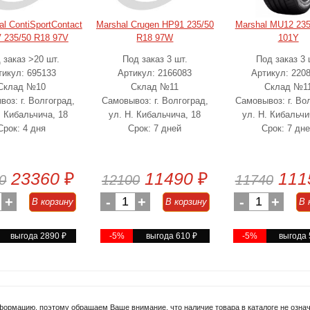
al ContiSportContact
Marshal Crugen HP91 235/50
Marshal MU12 235
 235/50 R18 97V
R18 97W
101Y
 заказ >20 шт.
Под заказ 3 шт.
Под заказ 3 
тикул: 695133
Артикул: 2166083
Артикул: 220
Склад №10
Склад №11
Склад №1
оз: г. Волгоград,
Самовывоз: г. Волгоград,
Самовывоз: г. Во
. Кибальчича, 18
ул. Н. Кибальчича, 18
ул. Н. Кибальчи
Срок: 4 дня
Срок: 7 дней
Срок: 7 дн
23360
₽
11490
₽
111
0
12100
11740
+
-
1
+
-
1
+
В корзину
В корзину
В 
выгода 2890
₽
-5%
выгода 610
₽
-5%
выгода
формацию, поэтому обращаем Ваше внимание, что наличие товара в каталоге не означа