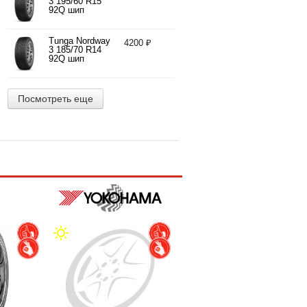
3 195/60 R15
92Q шип
Tunga Nordway
4200 ₽
3 185/70 R14
92Q шип
Посмотреть еще