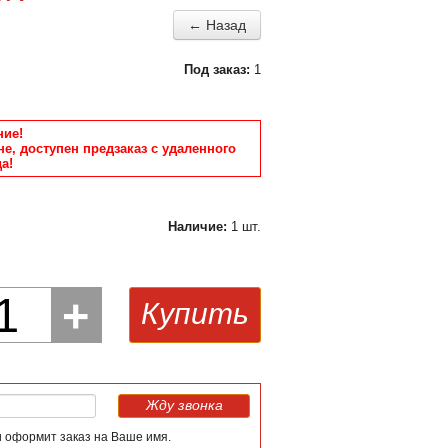
← Назад
Под заказ:
1
ие!
не, доступен предзаказ с удаленного
а!
Наличие:
1 шт.
1
+
Купить
Жду звонка
и оформит заказ на Ваше имя.