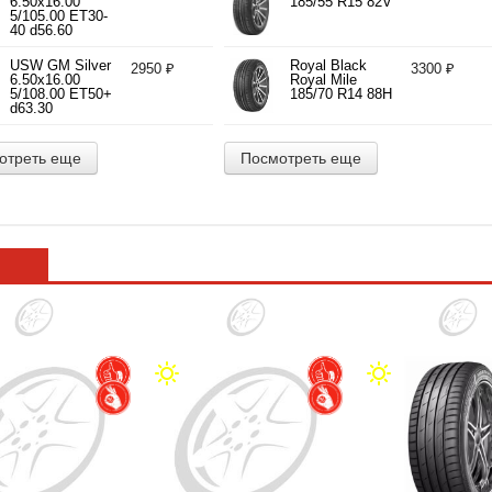
6.50x16.00
185/55 R15 82V
5/105.00 ET30-
40 d56.60
USW GM Silver
Royal Black
2950 ₽
3300 ₽
6.50x16.00
Royal Mile
5/108.00 ET50+
185/70 R14 88H
d63.30
отреть еще
Посмотреть еще