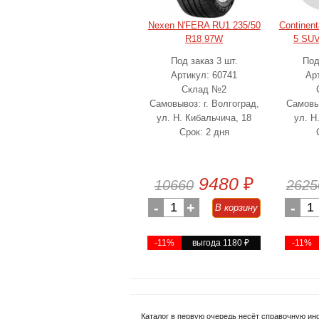
Nexen N'FERA RU1 235/50
Continent
R18 97W
5 SUV
Под заказ 3 шт.
Под
Артикул: 60741
Ар
Склад №2
Самовывоз: г. Волгоград,
Самовыв
ул. Н. Кибальчича, 18
ул. Н
Срок: 2 дня
9480
₽
10660
2625
-
1
+
-
1
В корзину
-11%
выгода 1180
₽
-11%
Каталог в первую очередь несёт справочную ин