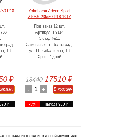
/50 R18
Yokohama Advan Sport
V105S 235/50 R18 101Y
шт.
Под заказ 12 шт.
8733
Артикул: F9114
1
Склад №11
лгоград,
Самовывоз: г. Волгоград,
ча, 18
ул. Н. Кибальчича, 18
ей
Срок: 7 дней
50
₽
17510
₽
18440
-
1
+
корзину
В корзину
 590
₽
-5%
выгода 930
₽
ет его наличие на складе в данный момент. Для