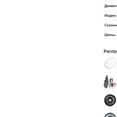
Диамет
Индекс
Сезонн
Шипы:
Распр