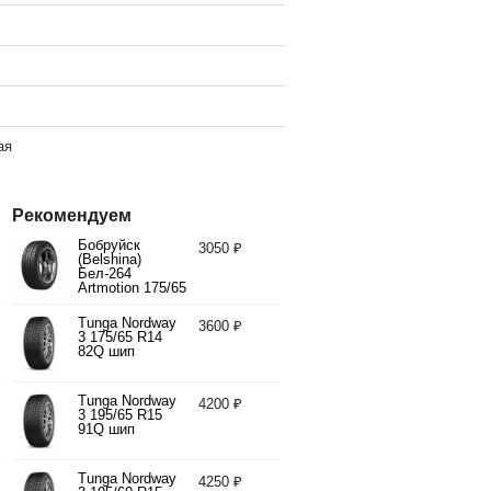
ая
Рекомендуем
Бобруйск
3050 ₽
(Belshina)
Бел-264
Artmotion 175/65
R14 82H
Tunga Nordway
3600 ₽
3 175/65 R14
82Q шип
Tunga Nordway
4200 ₽
3 195/65 R15
91Q шип
Tunga Nordway
4250 ₽