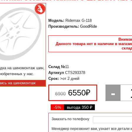
Модель:
Ridemax G-118
Производитель:
GoodRide
Вниман
Данного товара нет в наличии в магази
склад
Склад №
11
дка на шиномонтаж шин,
Артикул
CTS293378
иобретенных у нас.
Срок:
>от 2 дней
пись на шиномонтаж
-
6550
₽
6900
-5%
выгода 350
₽
Заказать по телефону
Менеджер перезвонит вам, узнает все детали 