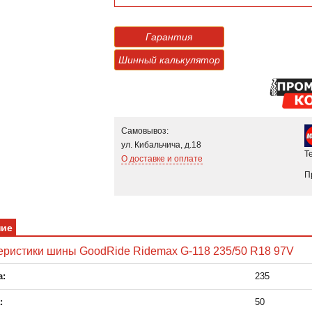
Гарантия
Шинный калькулятор
Самовывоз:
ул. Кибальчича, д.18
Т
О доставке и оплате
П
ние
еристики шины GoodRide Ridemax G-118 235/50 R18 97V
:
235
:
50