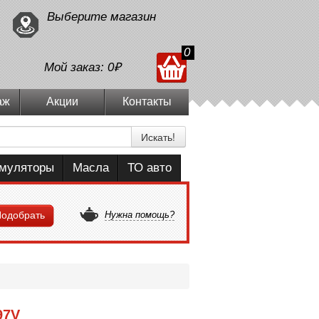
Выберите магазин
0
Мой заказ:
0₽
аж
Акции
Контакты
Искать!
умуляторы
Масла
ТО авто
одобрать
Нужна помощь?
97V