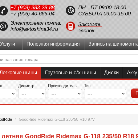
+7 (909) 383-28-88
ПН - ПТ 09:00-18:00
+7 (906) 40-666-04
СУББОТА 09:00-15:00
Электронная почта:
Заказать
info@avtoshina34.ru
звонок
Услуги
Полезная информация
Запись на шиномонт
Легковые шины
Грузовые и с/х шины
Диски
Акк
а
Диаметр
Производитель
Тип
П
odRide
/
GoodRide Ridemax G-118 235/50 R18 97V
летняя GoodRide Ridemax G-118 235/50 R18 