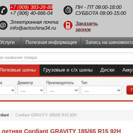
+7 (909) 383-28-88
ПН - ПТ 09:00-18:00
+7 (906) 40-666-04
СУББОТА 09:00-15:00
Электронная почта:
Заказать
info@avtoshina34.ru
звонок
Услуги
Полезная информация
Запись на шиномонт
Легковые шины
Грузовые и с/х шины
Диски
Акк
а
Диаметр
Производитель
Тип
П
diant
/
Cordiant GRAVITY 185/65 R15 92H
летняя Cordiant GRAVITY 185/65 R15 92H