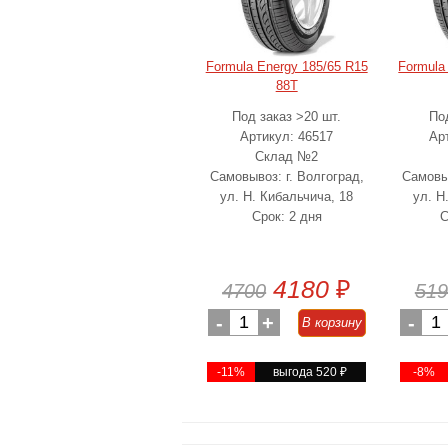
Formula Energy 185/65 R15
Formula
88T
Под заказ >20 шт.
Под
Артикул: 46517
Арт
Склад №2
Самовывоз: г. Волгоград,
Самовыв
ул. Н. Кибальчича, 18
ул. Н
Срок: 2 дня
С
4180
₽
4700
519
-
1
+
-
1
В корзину
-11%
выгода 520
₽
-8%