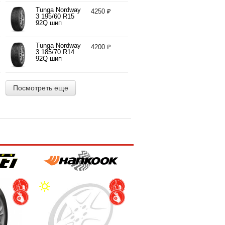
Tunga Nordway
4250 ₽
3 195/60 R15
92Q шип
Tunga Nordway
4200 ₽
3 185/70 R14
92Q шип
Посмотреть еще