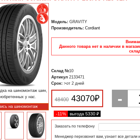
Модель:
GRAVITY
Производитель:
Cordiant
Вниман
Данного товара нет в наличии в магази
склад
Склад №
10
Артикул
2133471
Срок:
>от 2 дней
дка на шиномонтаж шин,
-
43070
₽
иобретенных у нас.
48400
пись на шиномонтаж
-11%
выгода 5330
₽
Заказать по телефону
Менеджер перезвонит вам, узнает все детали 