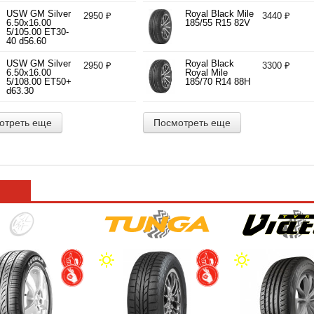
d71.10
USW GM Silver
Royal Black Mile
2950 ₽
3440 ₽
6.50x16.00
185/55 R15 82V
5/105.00 ET30-
40 d56.60
USW GM Silver
Royal Black
2950 ₽
3300 ₽
6.50x16.00
Royal Mile
5/108.00 ET50+
185/70 R14 88H
d63.30
отреть еще
Посмотреть еще