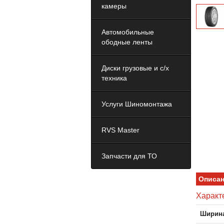
камеры
Автомобильные
ободные ленты
Диски грузовые и с/х
техника
Услуги Шиномонтажа
RVS Master
Запчасти для ТО
Описа
Характ
Ширина