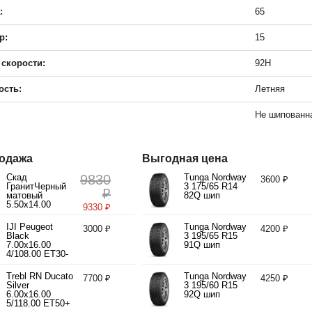
:
65
р:
15
 скорости:
92H
ость:
Летняя
Не шипованн
одажа
Выгодная цена
Скад
9830
Tunga Nordway
3600 ₽
ГранитЧерный
3 175/65 R14
₽
матовый
82Q шип
5.50x14.00
9330 ₽
4/98.00 ET35
d58.60
IJI Peugeot
Tunga Nordway
3000 ₽
4200 ₽
Black
3 195/65 R15
7.00x16.00
91Q шип
4/108.00 ET30-
40 d65.10
Trebl RN Ducato
Tunga Nordway
7700 ₽
4250 ₽
Silver
3 195/60 R15
6.00x16.00
92Q шип
5/118.00 ET50+