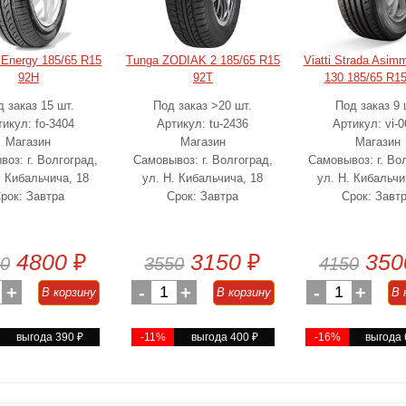
 Energy 185/65 R15
Tunga ZODIAK 2 185/65 R15
Viatti Strada Asimm
92H
92T
130 185/65 R1
 заказ 15 шт.
Под заказ >20 шт.
Под заказ 9 
икул: fo-3404
Артикул: tu-2436
Артикул: vi-0
Магазин
Магазин
Магазин
оз: г. Волгоград,
Самовывоз: г. Волгоград,
Самовывоз: г. Во
. Кибальчича, 18
ул. Н. Кибальчича, 18
ул. Н. Кибальчи
рок: Завтра
Срок: Завтра
Срок: Завт
4800
₽
3150
₽
350
0
3550
4150
+
-
1
+
-
1
+
В корзину
В корзину
В 
выгода 390
₽
-11%
выгода 400
₽
-16%
выгода