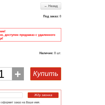
← Назад
Под заказ:
8
ие!
не, доступен предзаказ с удаленного
а!
Наличие:
8 шт.
1
+
Купить
Жду звонка
и оформит заказ на Ваше имя.