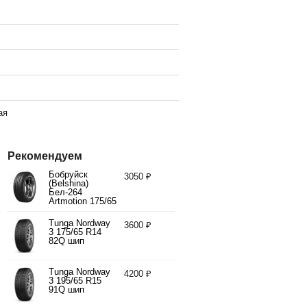
ая
Рекомендуем
Бобруйск
3050 ₽
(Belshina)
Бел-264
Artmotion 175/65
R14 82H
Tunga Nordway
3600 ₽
3 175/65 R14
82Q шип
Tunga Nordway
4200 ₽
3 195/65 R15
91Q шип