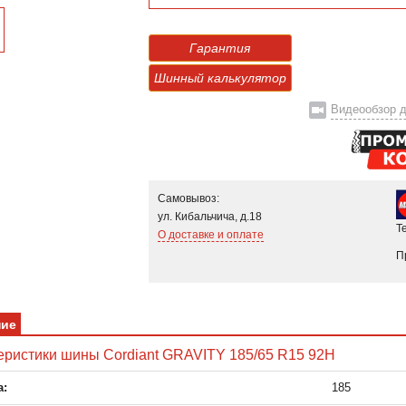
Гарантия
Шинный калькулятор
Видеообзор д
Самовывоз:
ул. Кибальчича, д.18
Т
О доставке и оплате
П
ние
еристики шины Cordiant GRAVITY 185/65 R15 92H
:
185