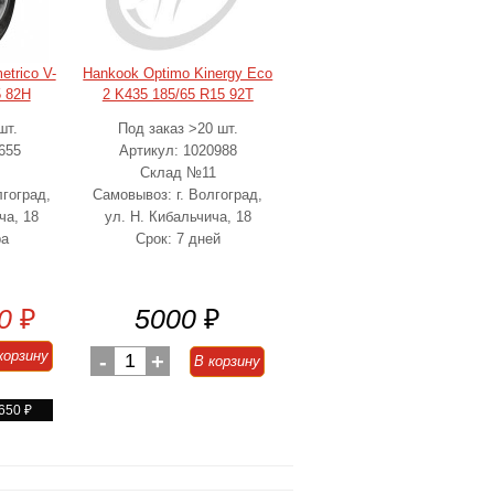
etrico V-
Hankook Optimo Kinergy Eco
5 82H
2 K435 185/65 R15 92T
шт.
Под заказ >20 шт.
655
Артикул: 1020988
Склад №11
лгоград,
Самовывоз: г. Волгоград,
ча, 18
ул. Н. Кибальчича, 18
ра
Срок: 7 дней
0
₽
5000
₽
корзину
-
1
+
В корзину
 650
₽