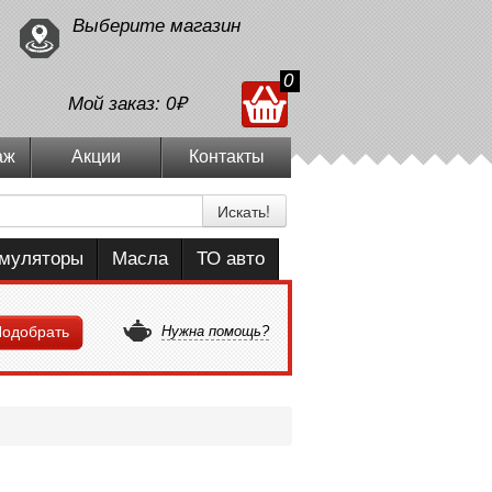
Выберите магазин
0
Мой заказ:
0₽
аж
Акции
Контакты
Искать!
умуляторы
Масла
ТО авто
одобрать
Нужна помощь?